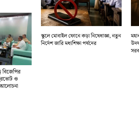
স্কুলে মোবাইল ফোনে কড়া নিষেধাজ্ঞা, নতুন
মহান
নির্দেশ জারি মধ্যশিক্ষা পর্ষদের
উদয
সরক
্বে বিজেপির
ুরভোট ও
্ণ আলোচনা