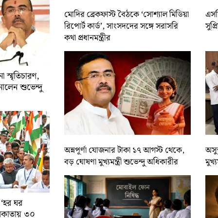
মোদির ব্রেকফাস্ট বৈঠকে ‘সোশ্যাল মিডিয়া
এসসি
রিপোর্ট কার্ড’, সাংসদদের সঙ্গে সরাসরি
সুপ্
কথা প্রধানমন্ত্রীর
 স্মৃতিচারণ,
ালেন শুভেন্দু
অন্নপূর্ণা যোজনার টাকা ১৭ আগস্ট থেকে,
অসুস
বড় ঘোষণা মুখ্যমন্ত্রী শুভেন্দু অধিকারীর
মুখ্
 ‘হর ঘর
কলকাতায় ৩০