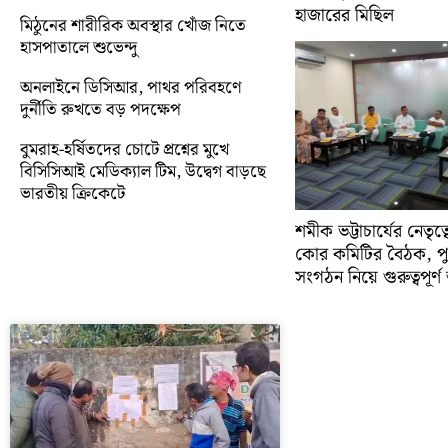
হাজারের মিছিল
মিঠুনের শারীরিক অবস্থার খোঁজ নিতে
হাসপাতালে শুভেন্দু
অনলাইনে ডিসিআর, পাথর পরিবহণে
দুর্নীতি রুখতে বড় পদক্ষেপ
বুমরাহ-হর্ষিতদের চোটে প্রশ্নের মুখে
বিসিসিআই মেডিক্যাল টিম, উদ্বেগ বাড়ছে
ভারতীয় ক্রিকেটে
শমীক ভট্টাচার্যের নেতৃত
কোর কমিটির বৈঠক, প
সংগঠন নিয়ে গুরুত্বপূর