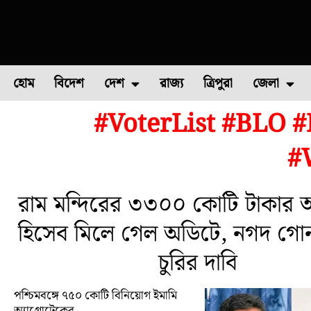
হোম
বিদেশ
দেশ
রাজ্য
ত্রিপুরা
জেলা
#VoterList #BLO 
ফুল চাষ
ফল চাষ
মাছ চাষ
উত্তর ২৪ পরগন
পোল্ট্রি চ
#
রাম মন্দিরের ৩৩০০ কোটি টাকার অ
হিসেব মিলে গেল অডিটে, নগদ গো
চুরির দাবি
পশ্চিমবঙ্গে ৭৫০ কোটি বিনিয়োগ ইমামি
অ্যাগ্রোটেকের