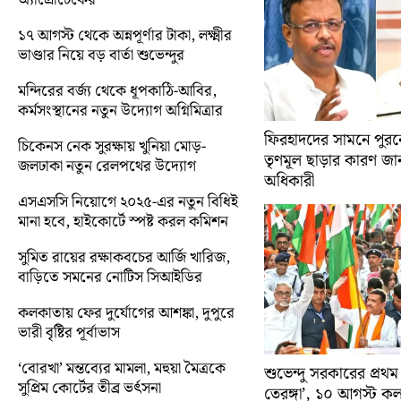
১৭ আগস্ট থেকে অন্নপূর্ণার টাকা, লক্ষ্মীর
ভাণ্ডার নিয়ে বড় বার্তা শুভেন্দুর
মন্দিরের বর্জ্য থেকে ধূপকাঠি-আবির,
কর্মসংস্থানের নতুন উদ্যোগ অগ্নিমিত্রার
ফিরহাদদের সামনে পুরনো
চিকেনস নেক সুরক্ষায় খুনিয়া মোড়-
তৃণমূল ছাড়ার কারণ জান
জলঢাকা নতুন রেলপথের উদ্যোগ
অধিকারী
এসএসসি নিয়োগে ২০২৫-এর নতুন বিধিই
মানা হবে, হাইকোর্টে স্পষ্ট করল কমিশন
সুমিত রায়ের রক্ষাকবচের আর্জি খারিজ,
বাড়িতে সমনের নোটিস সিআইডির
কলকাতায় ফের দুর্যোগের আশঙ্কা, দুপুরে
ভারী বৃষ্টির পূর্বাভাস
‘বোরখা’ মন্তব্যের মামলা, মহুয়া মৈত্রকে
শুভেন্দু সরকারের প্রথম
সুপ্রিম কোর্টের তীব্র ভর্ৎসনা
তেরঙ্গা’, ১০ আগস্ট 