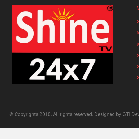
© Copyrights 2018. All rights reserved. Designed by GTI De