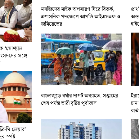
মসজিদের মাইক অপসারণ ঘিরে বিতর্ক,
প্রা
প্রশাসনিক পদক্ষেপে আপত্তি আইএসএফ ও
অন্ত
জমিয়েতের
হাই
ে ‘সোশ্যাল
সাংসদদের সঙ্গে
র
বাংলাজুড়ে বর্ষার দাপট অব্যাহত, সপ্তাহের
ইরান
শেষ পর্যন্ত ভারী বৃষ্টির পূর্বাভাস
চান 
বার্ত
রিমি লেয়ার’
ের স্পষ্ট