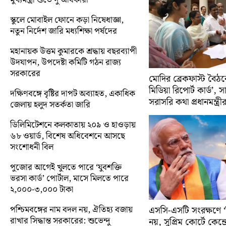
স্কুলে মোবাইল ফোনে কড়া নিষেধাজ্ঞা,
নতুন নির্দেশ জারি মধ্যশিক্ষা পর্ষদের
মহানায়ক উত্তম কুমারকে শ্রদ্ধায় বছরব্যাপী
উদযাপন, উপদেষ্টা কমিটি গঠন রাজ্য
সরকারের
মোদির ব্রেকফাস্ট বৈঠক
মিডিয়া রিপোর্ট কার্ড’, 
দক্ষিণবঙ্গে বৃষ্টির দাপট অব্যাহত, একাধিক
সরাসরি কথা প্রধানমন্ত্রী
জেলায় হলুদ সতর্কতা জারি
ডিলিমিটেশনে কলকাতায় ২০৯ ও হাওড়ায়
৬৮ ওয়ার্ড, বিশেষ অধিবেশনে আসছে
সংশোধনী বিল
পুজোর আগেই খুলতে পারে ‘যুবশক্তি
ভরসা কার্ড’ পোর্টাল, মাসে মিলতে পারে
২,০০০-৩,০০০ টাকা
পশ্চিমবঙ্গের নাম বদল নয়, ঐতিহ্য বজায়
এসসি-এসটি সংরক্ষণে ‘ক্
রাখার সিদ্ধান্ত সরকারের: শুভেন্দু
নয়, সুপ্রিম কোর্টে কেন্দ্র