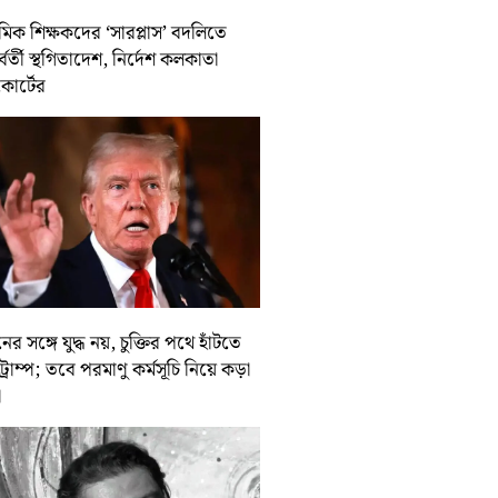
থমিক শিক্ষকদের ‘সারপ্লাস’ বদলিতে
র্বর্তী স্থগিতাদেশ, নির্দেশ কলকাতা
কোর্টের
ের সঙ্গে যুদ্ধ নয়, চুক্তির পথে হাঁটতে
ট্রাম্প; তবে পরমাণু কর্মসূচি নিয়ে কড়া
া