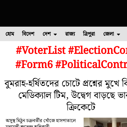
হোম
বিদেশ
দেশ
রাজ্য
ত্রিপুরা
জেলা
#VoterList #Election
ফুল চাষ
ফল চাষ
মাছ চাষ
উত্তর ২৪ পরগন
পোল্ট্রি চ
#Form6 #PoliticalCont
বুমরাহ-হর্ষিতদের চোটে প্রশ্নের মুখে
মেডিক্যাল টিম, উদ্বেগ বাড়ছে ভ
ক্রিকেটে
অসুস্থ মিঠুন চক্রবর্তীর খোঁজে হাসপাতালে
মুখ্যমন্ত্রী শুভেন্দু অধিকারী