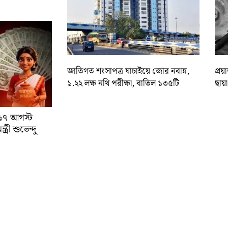
জাতিগত শংসাপত্র যাচাইয়ে জোর নবান্ন,
প্রয
১.২২ লক্ষ নথি পরীক্ষা, বাতিল ১৩৫টি
ছায়
া ১৭ আগস্ট
্রী শুভেন্দু