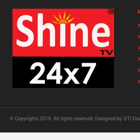
© Copyrights 2018. All rights reserved. Designed by GTI De