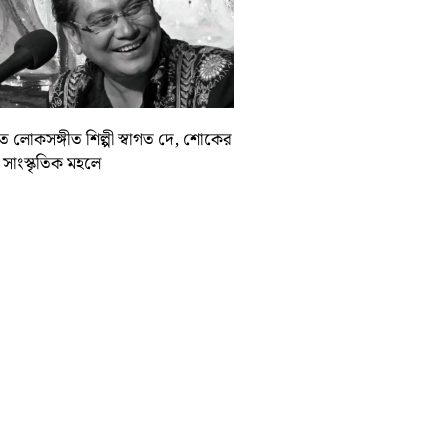
়াত লোকসঙ্গীত শিল্পী স্বাগত দে, শোকের
া সাংস্কৃতিক মহলে