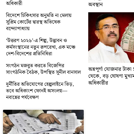
অধিকারী
অবস্থান
বিদেশে চিকিৎসার অনুমতি না মেলায়
সুপ্রিম কোর্টের দ্বারস্থ অভিষেক
বন্দ্যোপাধ্যায়
‘উত্তরণ ২০২৬’-এ শিল্প, উদ্ভাবন ও
কর্মসংস্থানের নতুন রূপরেখা, এক মঞ্চে
দেশ-বিদেশের প্রতিনিধিরা
সংগঠন মজবুত করতে বিজেপির
অন্নপূর্ণা যোজনার টাক
সাংগঠনিক বৈঠক, উপস্থিত সুনীল বানসাল
থেকে, বড় ঘোষণা মুখ্যমন্ত
অধিকারীর
দুর্নীতির অভিযোগের হেল্পলাইনে ভিড়,
তবে অধিকাংশ ফোনই অসংলগ্ন—
নবান্নের পর্যবেক্ষণ