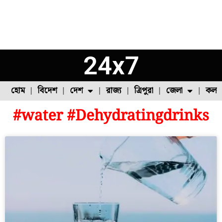
24x7
হোম
বিদেশ
দেশ
রাজ্য
ত্রিপুরা
জেলা
কলক
#water #Dehydratingdrinks
ফুল চাষ
ফল চাষ
মাছ চাষ
উত্তর ২৪ পরগনা
পোল্ট্রি চাষ