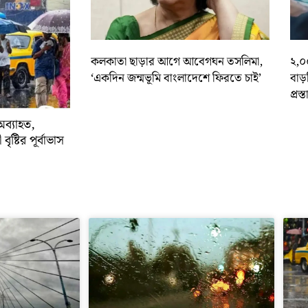
কলকাতা ছাড়ার আগে আবেগঘন তসলিমা,
২,০
‘একদিন জন্মভূমি বাংলাদেশে ফিরতে চাই’
বাড
প্রস্
অব্যাহত,
বৃষ্টির পূর্বাভাস