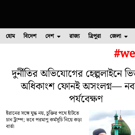
হোম
বিদেশ
দেশ
রাজ্য
ত্রিপুরা
জেলা
#we
ফুল চাষ
ফল চাষ
মাছ চাষ
উত্তর ২৪ পরগন
পোল্ট্রি চ
দুর্নীতির অভিযোগের হেল্পলাইনে ভি
অধিকাংশ ফোনই অসংলগ্ন— নবান
পর্যবেক্ষণ
ইরানের সঙ্গে যুদ্ধ নয়, চুক্তির পথে হাঁটতে
চান ট্রাম্প; তবে পরমাণু কর্মসূচি নিয়ে কড়া
বার্তা