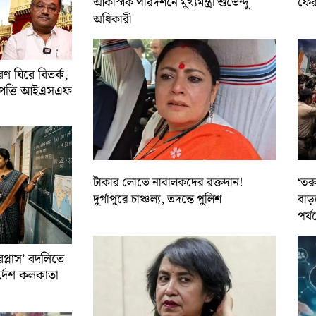
আকস্মিক পরিদর্শনে মুখ্যমন্ত্রী শুভেন্দু
ফের 
অধিকারী
 ঘিরে বিতর্ক,
আপত্তি আইএসএফ
টাকার লোভে নাবালকদের রক্তদান!
‘তর
দুর্গাপুরে চাঞ্চল্য, তদন্তে পুলিশ
বাড়
পর্য
রপ্লাস’ বদলিতে
নির্দেশ কলকাতা