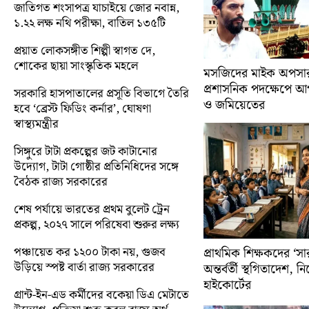
জাতিগত শংসাপত্র যাচাইয়ে জোর নবান্ন,
১.২২ লক্ষ নথি পরীক্ষা, বাতিল ১৩৫টি
প্রয়াত লোকসঙ্গীত শিল্পী স্বাগত দে,
শোকের ছায়া সাংস্কৃতিক মহলে
মসজিদের মাইক অপসারণ
প্রশাসনিক পদক্ষেপে 
সরকারি হাসপাতালের প্রসূতি বিভাগে তৈরি
ও জমিয়েতের
হবে ‘ব্রেস্ট ফিডিং কর্নার’, ঘোষণা
স্বাস্থ্যমন্ত্রীর
সিঙ্গুরে টাটা প্রকল্পের জট কাটানোর
উদ্যোগ, টাটা গোষ্ঠীর প্রতিনিধিদের সঙ্গে
বৈঠক রাজ্য সরকারের
শেষ পর্যায়ে ভারতের প্রথম বুলেট ট্রেন
প্রকল্প, ২০২৭ সালে পরিষেবা শুরুর লক্ষ্য
পঞ্চায়েত কর ১২০০ টাকা নয়, গুজব
প্রাথমিক শিক্ষকদের ‘সা
উড়িয়ে স্পষ্ট বার্তা রাজ্য সরকারের
অন্তর্বর্তী স্থগিতাদেশ, 
হাইকোর্টের
গ্রান্ট-ইন-এড কর্মীদের বকেয়া ডিএ মেটাতে