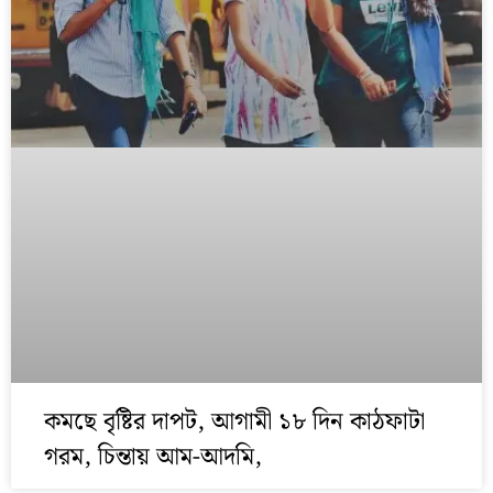
কমছে বৃষ্টির দাপট, আগামী ১৮ দিন কাঠফাটা
গরম, চিন্তায় আম-আদমি,