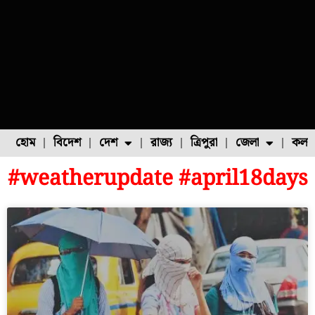
হোম
বিদেশ
দেশ
রাজ্য
ত্রিপুরা
জেলা
কলক
#weatherupdate #april18days
ফুল চাষ
ফল চাষ
মাছ চাষ
উত্তর ২৪ পরগনা
পোল্ট্রি চাষ