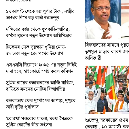
১৭ আগস্ট থেকে অন্নপূর্ণার টাকা, লক্ষ্মীর
ভাণ্ডার নিয়ে বড় বার্তা শুভেন্দুর
মন্দিরের বর্জ্য থেকে ধূপকাঠি-আবির,
কর্মসংস্থানের নতুন উদ্যোগ অগ্নিমিত্রার
ফিরহাদদের সামনে পুরনো
চিকেনস নেক সুরক্ষায় খুনিয়া মোড়-
তৃণমূল ছাড়ার কারণ জান
জলঢাকা নতুন রেলপথের উদ্যোগ
অধিকারী
এসএসসি নিয়োগে ২০২৫-এর নতুন বিধিই
মানা হবে, হাইকোর্টে স্পষ্ট করল কমিশন
সুমিত রায়ের রক্ষাকবচের আর্জি খারিজ,
বাড়িতে সমনের নোটিস সিআইডির
কলকাতায় ফের দুর্যোগের আশঙ্কা, দুপুরে
ভারী বৃষ্টির পূর্বাভাস
‘বোরখা’ মন্তব্যের মামলা, মহুয়া মৈত্রকে
শুভেন্দু সরকারের প্রথম
সুপ্রিম কোর্টের তীব্র ভর্ৎসনা
তেরঙ্গা’, ১০ আগস্ট 