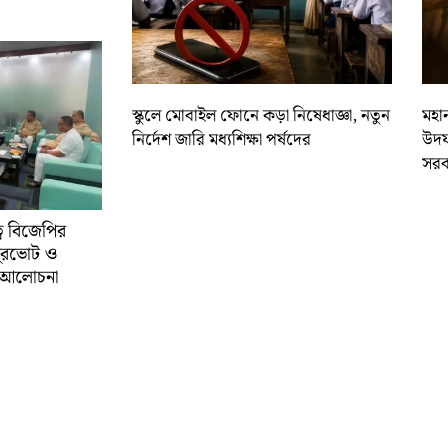
স্কুলে মোবাইল ফোনে কড়া নিষেধাজ্ঞা, নতুন
মহান
নির্দেশ জারি মধ্যশিক্ষা পর্ষদের
উদয
সরক
্বে বিজেপির
ুরভোট ও
্ণ আলোচনা