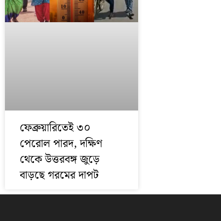
ফেব্রুয়ারিতেই ৩০
পেরোল পারদ, দক্ষিণ
থেকে উত্তরবঙ্গ জুড়ে
বাড়ছে গরমের দাপট