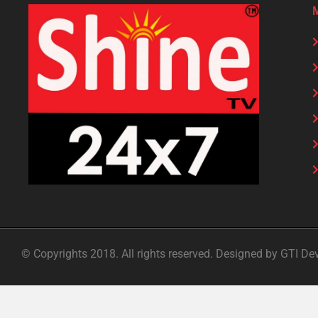
© Copyrights 2018. All rights reserved. Designed by GTI De