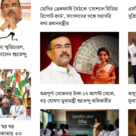
মোদির ব্রেকফাস্ট বৈঠকে ‘সোশ্যাল মিডিয়া
এসসি
রিপোর্ট কার্ড’, সাংসদদের সঙ্গে সরাসরি
সুপ্
কথা প্রধানমন্ত্রীর
 স্মৃতিচারণ,
ালেন শুভেন্দু
অন্নপূর্ণা যোজনার টাকা ১৭ আগস্ট থেকে,
অসুস
বড় ঘোষণা মুখ্যমন্ত্রী শুভেন্দু অধিকারীর
মুখ্
 ‘হর ঘর
কলকাতায় ৩০