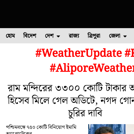
হোম
বিদেশ
দেশ
রাজ্য
ত্রিপুরা
জেলা
#WeatherUpdate #
ফুল চাষ
ফল চাষ
মাছ চাষ
উত্তর ২৪ পরগন
পোল্ট্রি চ
#AliporeWeather
রাম মন্দিরের ৩৩০০ কোটি টাকার অ
হিসেব মিলে গেল অডিটে, নগদ গো
চুরির দাবি
পশ্চিমবঙ্গে ৭৫০ কোটি বিনিয়োগ ইমামি
অ্যাগ্রোটেকের