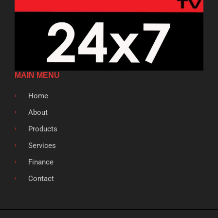
MAIN MENU
Home
About
Products
Services
Finance
Contact
F
T
G
L
S