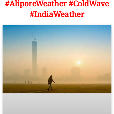
#AliporeWeather #ColdWave
#IndiaWeather