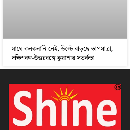
মাঘে কনকনানি নেই, উল্টে বাড়ছে তাপমাত্রা,
দক্ষিণবঙ্গ-উত্তরবঙ্গে কুয়াশার সতর্কতা