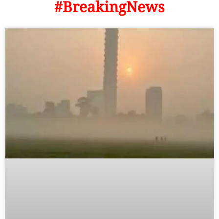
#BreakingNews