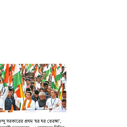
ন্দু সরকারের প্রথম ‘হর ঘর তেরঙ্গা’,