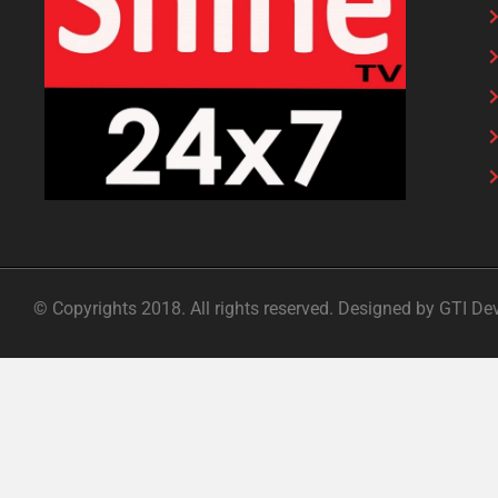
© Copyrights 2018. All rights reserved. Designed by GTI De