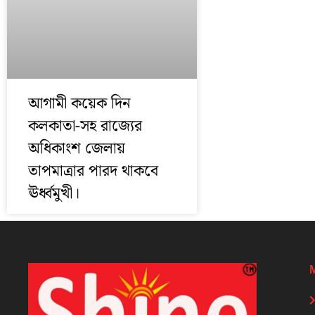
আগামী কয়েক দিন
কলকাতা-সহ রাজ্যের
অধিকাংশ জেলায়
তাপমাত্রার পারদ থাকবে
ঊর্ধ্বমুখী।