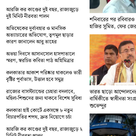
আরজি কর কাণ্ডের দুই বছর, রাজ্যজুড়ে
দুই মিনিট নীরবতা পালন
শনিবারের পর রবিবারও
হাজির সুমিত, ফের জে
অভিষেকের দুর্ব্যবহার ও মানসিক
অত্যাচারের অভিযোগ, তৃণমূল ছাড়ার
কারণ জানালেন আবু তাহের
অভয়া দিবসে আসানসোল হাসপাতালে
স্মরণ, স্বরচিত কবিতা পাঠ অগ্নিমিত্রার
কলকাতার আকাশ পরিষ্কার থাকলেও ভারী
বৃষ্টির পূর্বাভাস, উত্তাল হবে সমুদ্র
রাজ্যের বাসস্ট্যান্ডের চেহারা বদলাবে,
ভারত ছাড়ো আন্দোলন
মহিলা-শিশুদের জন্য থাকবে বিশেষ সুবিধা
বার্ষিকীতে স্বাধীনতা সংগ্র
শুভেন্দুর
কলকাতা হাই কোর্টে একসঙ্গে ৮ নতুন
বিচারপতির শপথ, দ্রুত নিয়োগে চর্চা
আরজি কর কাণ্ডের দুই বছর, রাজ্যজুড়ে ২
মিনিট নীরবতা পালন