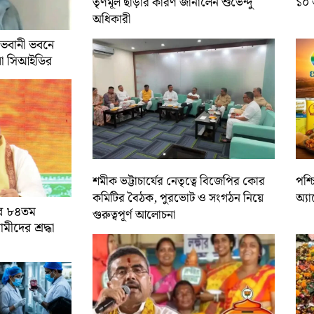
তৃণমূল ছাড়ার কারণ জানালেন শুভেন্দু
১০ 
অধিকারী
 ভবানী ভবনে
রা সিআইডির
শমীক ভট্টাচার্যের নেতৃত্বে বিজেপির কোর
পশ্
কমিটির বৈঠক, পুরভোট ও সংগঠন নিয়ে
অ্য
ের ৮৪তম
গুরুত্বপূর্ণ আলোচনা
ামীদের শ্রদ্ধা