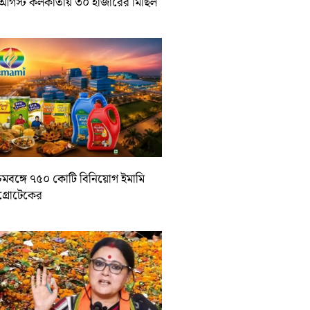
আগস্ট কলকাতায় ৩০ হাজারের মিছিল
চিমবঙ্গে ৭৫০ কোটি বিনিয়োগ ইমামি
াগ্রোটেকের