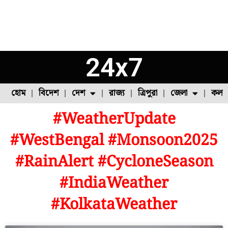
24x7
হোম
বিদেশ
দেশ
রাজ্য
ত্রিপুরা
জেলা
কলক
#WeatherUpdate
ফুল চাষ
ফল চাষ
মাছ চাষ
উত্তর ২৪ পরগনা
পোল্ট্রি চাষ
#WestBengal #Monsoon2025
#RainAlert #CycloneSeason
#IndiaWeather
#KolkataWeather