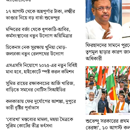
১৭ আগস্ট থেকে অন্নপূর্ণার টাকা, লক্ষ্মীর
ভাণ্ডার নিয়ে বড় বার্তা শুভেন্দুর
মন্দিরের বর্জ্য থেকে ধূপকাঠি-আবির,
কর্মসংস্থানের নতুন উদ্যোগ অগ্নিমিত্রার
ফিরহাদদের সামনে পুরনো
চিকেনস নেক সুরক্ষায় খুনিয়া মোড়-
তৃণমূল ছাড়ার কারণ জান
জলঢাকা নতুন রেলপথের উদ্যোগ
অধিকারী
এসএসসি নিয়োগে ২০২৫-এর নতুন বিধিই
মানা হবে, হাইকোর্টে স্পষ্ট করল কমিশন
সুমিত রায়ের রক্ষাকবচের আর্জি খারিজ,
বাড়িতে সমনের নোটিস সিআইডির
কলকাতায় ফের দুর্যোগের আশঙ্কা, দুপুরে
ভারী বৃষ্টির পূর্বাভাস
‘বোরখা’ মন্তব্যের মামলা, মহুয়া মৈত্রকে
শুভেন্দু সরকারের প্রথম
সুপ্রিম কোর্টের তীব্র ভর্ৎসনা
তেরঙ্গা’, ১০ আগস্ট 