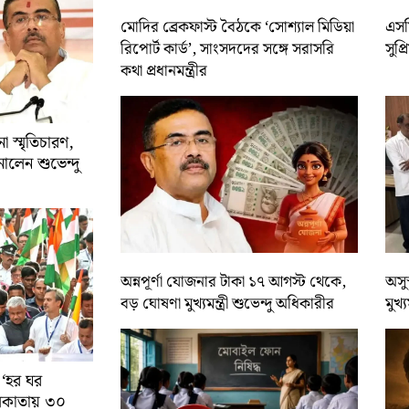
মোদির ব্রেকফাস্ট বৈঠকে ‘সোশ্যাল মিডিয়া
এসসি
রিপোর্ট কার্ড’, সাংসদদের সঙ্গে সরাসরি
সুপ্
কথা প্রধানমন্ত্রীর
 স্মৃতিচারণ,
ালেন শুভেন্দু
অন্নপূর্ণা যোজনার টাকা ১৭ আগস্ট থেকে,
অসুস
বড় ঘোষণা মুখ্যমন্ত্রী শুভেন্দু অধিকারীর
মুখ্
 ‘হর ঘর
কলকাতায় ৩০