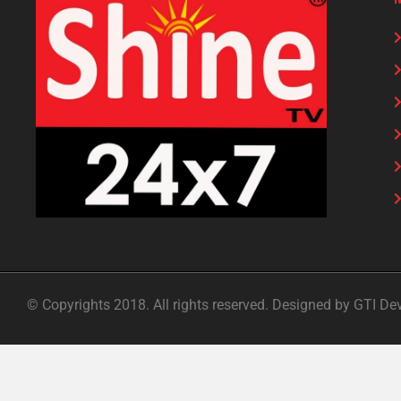
© Copyrights 2018. All rights reserved. Designed by GTI De