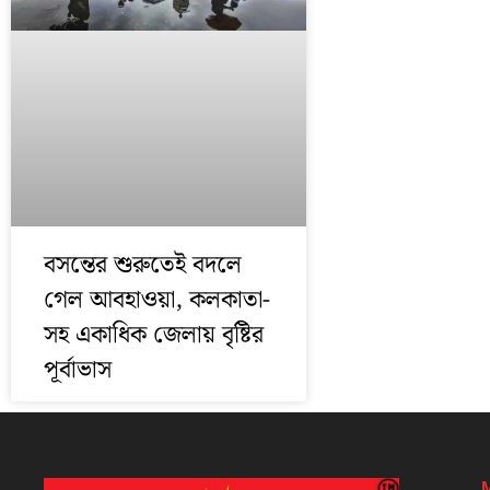
বসন্তের শুরুতেই বদলে
গেল আবহাওয়া, কলকাতা-
সহ একাধিক জেলায় বৃষ্টির
পূর্বাভাস