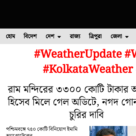
হোম
বিদেশ
দেশ
রাজ্য
ত্রিপুরা
জেলা
#WeatherUpdate #W
ফুল চাষ
ফল চাষ
মাছ চাষ
উত্তর ২৪ পরগন
পোল্ট্রি চ
#KolkataWeather
রাম মন্দিরের ৩৩০০ কোটি টাকার অ
হিসেব মিলে গেল অডিটে, নগদ গো
চুরির দাবি
পশ্চিমবঙ্গে ৭৫০ কোটি বিনিয়োগ ইমামি
অ্যাগ্রোটেকের