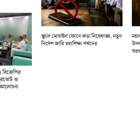
স্কুলে মোবাইল ফোনে কড়া নিষেধাজ্ঞা, নতুন
মহান
নির্দেশ জারি মধ্যশিক্ষা পর্ষদের
উদয
সরক
্বে বিজেপির
ুরভোট ও
্ণ আলোচনা