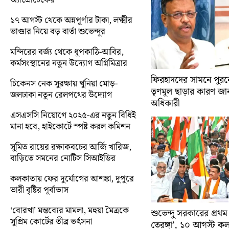
১৭ আগস্ট থেকে অন্নপূর্ণার টাকা, লক্ষ্মীর
ভাণ্ডার নিয়ে বড় বার্তা শুভেন্দুর
মন্দিরের বর্জ্য থেকে ধূপকাঠি-আবির,
কর্মসংস্থানের নতুন উদ্যোগ অগ্নিমিত্রার
ফিরহাদদের সামনে পুরনো
চিকেনস নেক সুরক্ষায় খুনিয়া মোড়-
তৃণমূল ছাড়ার কারণ জান
জলঢাকা নতুন রেলপথের উদ্যোগ
অধিকারী
এসএসসি নিয়োগে ২০২৫-এর নতুন বিধিই
মানা হবে, হাইকোর্টে স্পষ্ট করল কমিশন
সুমিত রায়ের রক্ষাকবচের আর্জি খারিজ,
বাড়িতে সমনের নোটিস সিআইডির
কলকাতায় ফের দুর্যোগের আশঙ্কা, দুপুরে
ভারী বৃষ্টির পূর্বাভাস
‘বোরখা’ মন্তব্যের মামলা, মহুয়া মৈত্রকে
শুভেন্দু সরকারের প্রথম
সুপ্রিম কোর্টের তীব্র ভর্ৎসনা
তেরঙ্গা’, ১০ আগস্ট 