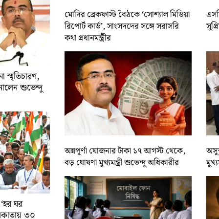
মোদির ব্রেকফাস্ট বৈঠকে ‘সোশ্যাল মিডিয়া
এসসি
রিপোর্ট কার্ড’, সাংসদদের সঙ্গে সরাসরি
সুপ্
কথা প্রধানমন্ত্রীর
 স্মৃতিচারণ,
ালেন শুভেন্দু
অন্নপূর্ণা যোজনার টাকা ১৭ আগস্ট থেকে,
অসুস
বড় ঘোষণা মুখ্যমন্ত্রী শুভেন্দু অধিকারীর
মুখ্
 ‘হর ঘর
কলকাতায় ৩০