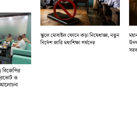
স্কুলে মোবাইল ফোনে কড়া নিষেধাজ্ঞা, নতুন
মহান
নির্দেশ জারি মধ্যশিক্ষা পর্ষদের
উদয
সরক
্বে বিজেপির
ুরভোট ও
্ণ আলোচনা