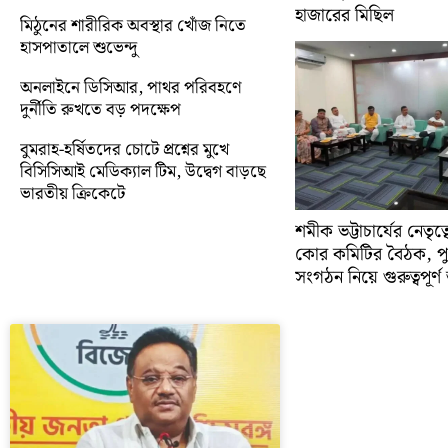
হাজারের মিছিল
মিঠুনের শারীরিক অবস্থার খোঁজ নিতে
হাসপাতালে শুভেন্দু
অনলাইনে ডিসিআর, পাথর পরিবহণে
দুর্নীতি রুখতে বড় পদক্ষেপ
বুমরাহ-হর্ষিতদের চোটে প্রশ্নের মুখে
বিসিসিআই মেডিক্যাল টিম, উদ্বেগ বাড়ছে
ভারতীয় ক্রিকেটে
শমীক ভট্টাচার্যের নেতৃত
কোর কমিটির বৈঠক, প
সংগঠন নিয়ে গুরুত্বপূর