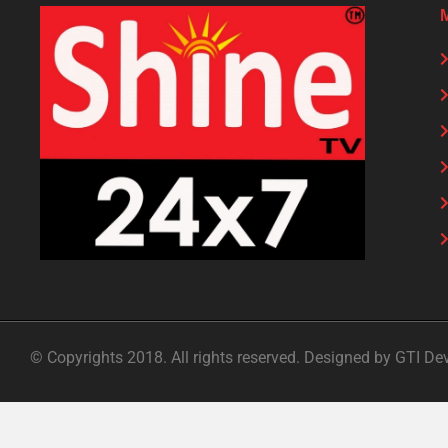
© Copyrights 2018. All rights reserved. Designed by GTI De