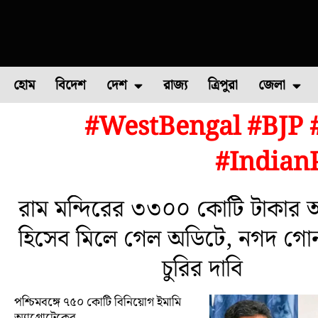
হোম
বিদেশ
দেশ
রাজ্য
ত্রিপুরা
জেলা
#WestBengal #BJP #
ফুল চাষ
ফল চাষ
মাছ চাষ
উত্তর ২৪ পরগন
পোল্ট্রি চ
#Indian
রাম মন্দিরের ৩৩০০ কোটি টাকার অ
হিসেব মিলে গেল অডিটে, নগদ গো
চুরির দাবি
পশ্চিমবঙ্গে ৭৫০ কোটি বিনিয়োগ ইমামি
অ্যাগ্রোটেকের