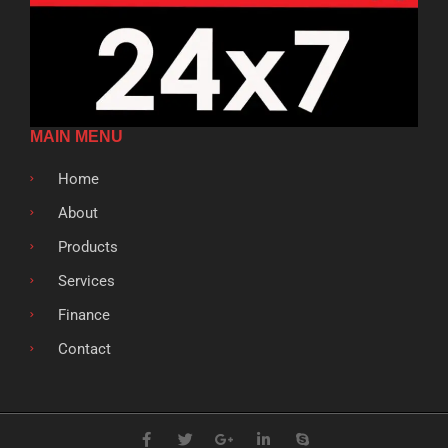
MAIN MENU
Home
About
Products
Services
Finance
Contact
F
T
G
L
S
a
w
o
i
k