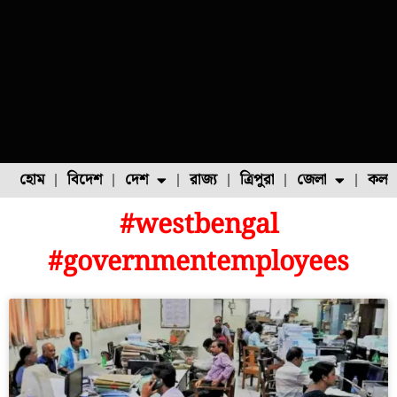
হোম
বিদেশ
দেশ
রাজ্য
ত্রিপুরা
জেলা
কলক
#westbengal
ফুল চাষ
ফল চাষ
মাছ চাষ
উত্তর ২৪ পরগনা
পোল্ট্রি চাষ
#governmentemployees