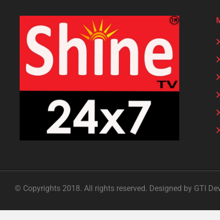
© Copyrights 2018. All rights reserved. Designed by GTI De