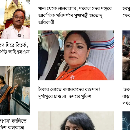
থানা থেকে লালবাজার, দমকল সদর দপ্তরে
হরমু
আকস্মিক পরিদর্শনে মুখ্যমন্ত্রী শুভেন্দু
ফের 
অধিকারী
 ঘিরে বিতর্ক,
আপত্তি আইএসএফ
টাকার লোভে নাবালকদের রক্তদান!
‘তর
দুর্গাপুরে চাঞ্চল্য, তদন্তে পুলিশ
বাড়
পর্য
রপ্লাস’ বদলিতে
নির্দেশ কলকাতা