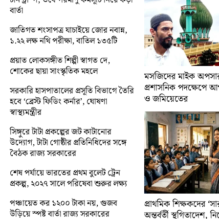
বার্তা
জাতিগত শংসাপত্র যাচাইয়ে জোর নবান্ন,
১.২২ লক্ষ নথি পরীক্ষা, বাতিল ১৩৫টি
প্রয়াত লোকসঙ্গীত শিল্পী স্বাগত দে,
শোকের ছায়া সাংস্কৃতিক মহলে
মসজিদের মাইক অপসারণ
প্রশাসনিক পদক্ষেপে 
সরকারি হাসপাতালের প্রসূতি বিভাগে তৈরি
ও জমিয়েতের
হবে ‘ব্রেস্ট ফিডিং কর্নার’, ঘোষণা
স্বাস্থ্যমন্ত্রীর
সিঙ্গুরে টাটা প্রকল্পের জট কাটানোর
উদ্যোগ, টাটা গোষ্ঠীর প্রতিনিধিদের সঙ্গে
বৈঠক রাজ্য সরকারের
শেষ পর্যায়ে ভারতের প্রথম বুলেট ট্রেন
প্রকল্প, ২০২৭ সালে পরিষেবা শুরুর লক্ষ্য
পঞ্চায়েত কর ১২০০ টাকা নয়, গুজব
প্রাথমিক শিক্ষকদের ‘সা
উড়িয়ে স্পষ্ট বার্তা রাজ্য সরকারের
অন্তর্বর্তী স্থগিতাদেশ, 