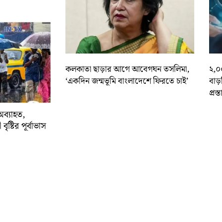
কলকাতা ছাড়ার আগে আবেগঘন তসলিমা,
২,০
‘একদিন জন্মভূমি বাংলাদেশে ফিরতে চাই’
বাড
প্রস্
অব্যাহত,
বৃষ্টির পূর্বাভাস