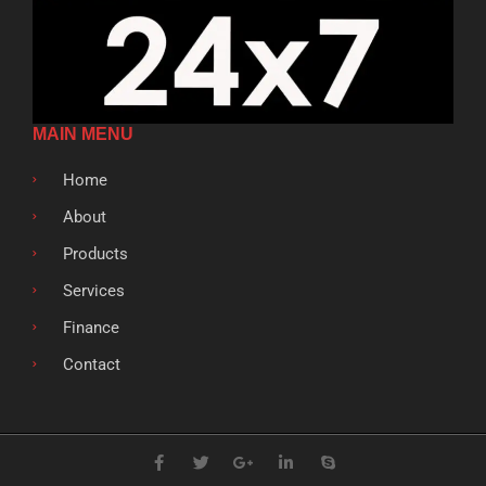
MAIN MENU
Home
About
Products
Services
Finance
Contact
F
T
G
L
S
a
w
o
i
k
c
i
o
n
y