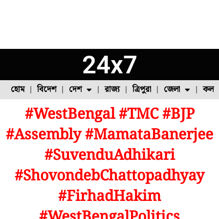
24x7
হোম
বিদেশ
দেশ
রাজ্য
ত্রিপুরা
জেলা
কলক
#WestBengal #TMC #BJP
ফুল চাষ
ফল চাষ
মাছ চাষ
উত্তর ২৪ পরগনা
পোল্ট্রি চাষ
#Assembly #MamataBanerjee
#SuvenduAdhikari
#ShovondebChattopadhyay
#FirhadHakim
#WestBengalPolitics