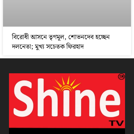
বিরোধী আসনে তৃণমূল, শোভনদেব হচ্ছেন
দলনেতা; মুখ্য সচেতক ফিরহাদ