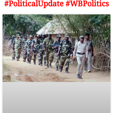
#PoliticalUpdate #WBPolitics