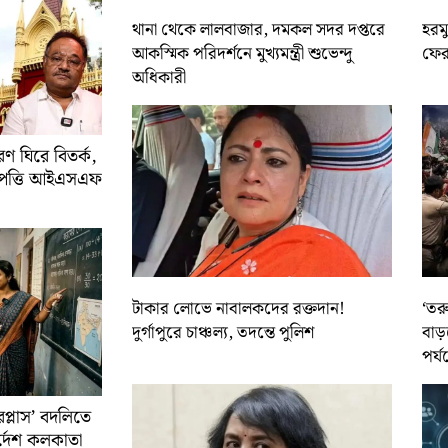
থানা থেকে লালবাজার, দমকল সদর দপ্তরে
হরমু
আকস্মিক পরিদর্শনে মুখ্যমন্ত্রী শুভেন্দু
ফের 
অধিকারী
 ঘিরে বিতর্ক,
আপত্তি আইএসএফ
টাকার লোভে নাবালকদের রক্তদান!
‘তর
দুর্গাপুরে চাঞ্চল্য, তদন্তে পুলিশ
বাড়
পর্য
রপ্লাস’ বদলিতে
নির্দেশ কলকাতা