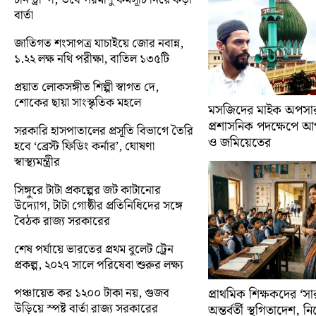
বার্তা
জাতিগত শংসাপত্র যাচাইয়ে জোর নবান্ন,
১.২২ লক্ষ নথি পরীক্ষা, বাতিল ১৩৫টি
প্রয়াত লোকসঙ্গীত শিল্পী স্বাগত দে,
শোকের ছায়া সাংস্কৃতিক মহলে
মসজিদের মাইক অপসারণ
প্রশাসনিক পদক্ষেপে 
সরকারি হাসপাতালের প্রসূতি বিভাগে তৈরি
ও জমিয়েতের
হবে ‘ব্রেস্ট ফিডিং কর্নার’, ঘোষণা
স্বাস্থ্যমন্ত্রীর
সিঙ্গুরে টাটা প্রকল্পের জট কাটানোর
উদ্যোগ, টাটা গোষ্ঠীর প্রতিনিধিদের সঙ্গে
বৈঠক রাজ্য সরকারের
শেষ পর্যায়ে ভারতের প্রথম বুলেট ট্রেন
প্রকল্প, ২০২৭ সালে পরিষেবা শুরুর লক্ষ্য
পঞ্চায়েত কর ১২০০ টাকা নয়, গুজব
প্রাথমিক শিক্ষকদের ‘সা
উড়িয়ে স্পষ্ট বার্তা রাজ্য সরকারের
অন্তর্বর্তী স্থগিতাদেশ, 