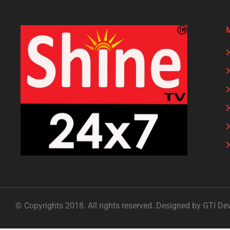
© Copyrights 2018. All rights reserved. Designed by GTI De