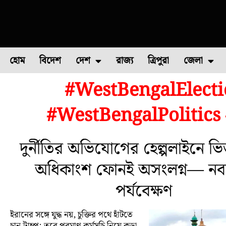
হোম
বিদেশ
দেশ
রাজ্য
ত্রিপুরা
জেলা
#WestBengalElecti
ফুল চাষ
ফল চাষ
মাছ চাষ
উত্তর ২৪ পরগন
পোল্ট্রি চ
#WestBengalPolitic
দুর্নীতির অভিযোগের হেল্পলাইনে ভি
অধিকাংশ ফোনই অসংলগ্ন— নবান
পর্যবেক্ষণ
ইরানের সঙ্গে যুদ্ধ নয়, চুক্তির পথে হাঁটতে
চান ট্রাম্প; তবে পরমাণু কর্মসূচি নিয়ে কড়া