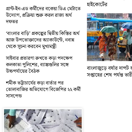
হাইকোর্টের
গ্রান্ট-ইন-এড কর্মীদের বকেয়া ডিএ মেটাতে
উদ্যোগ, প্রক্রিয়া শুরু করল রাজ্য অর্থ
দফতর
‘বাংলার বাড়ি’ প্রকল্পের দ্বিতীয় কিস্তির অর্থ
আজ উপভোক্তাদের অ্যাকাউন্টে, নবান্ন
থেকে সূচনা করবেন মুখ্যমন্ত্রী
সাইবার প্রতারণা রুখতে কড়া পদক্ষেপ
কলকাতা পুলিশের, ব্যাঙ্কগুলির সঙ্গে
বাংলাজুড়ে বর্ষার দাপট 
উচ্চপর্যায়ের বৈঠক
সপ্তাহের শেষ পর্যন্ত ভারী 
শমীক ভট্টাচার্যের কড়া বার্তার পর
তোলাবাজির অভিযোগে বিজেপির ২২ কর্মী
সাসপেন্ড