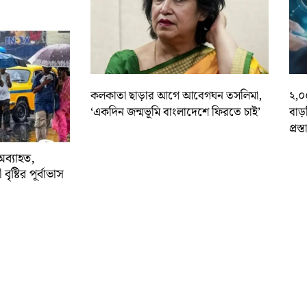
কলকাতা ছাড়ার আগে আবেগঘন তসলিমা,
২,০
‘একদিন জন্মভূমি বাংলাদেশে ফিরতে চাই’
বাড
প্রস্
অব্যাহত,
বৃষ্টির পূর্বাভাস