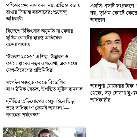
পশ্চিমবঙ্গের নাম বদল নয়, ঐতিহ্য বজায়
এসসি-এসটি সংরক্ষণে ‘ক্
রাখার সিদ্ধান্ত সরকারের: শুভেন্দু
নয়, সুপ্রিম কোর্টে কেন্দ্র
অধিকারী
অবস্থান
বিদেশে চিকিৎসার অনুমতি না মেলায়
সুপ্রিম কোর্টের দ্বারস্থ অভিষেক
বন্দ্যোপাধ্যায়
‘উত্তরণ ২০২৬’-এ শিল্প, উদ্ভাবন ও
কর্মসংস্থানের নতুন রূপরেখা, এক মঞ্চে
দেশ-বিদেশের প্রতিনিধিরা
সংগঠন মজবুত করতে বিজেপির
অন্নপূর্ণা যোজনার টাক
সাংগঠনিক বৈঠক, উপস্থিত সুনীল বানসাল
থেকে, বড় ঘোষণা মুখ্যমন্ত
অধিকারীর
দুর্নীতির অভিযোগের হেল্পলাইনে ভিড়,
তবে অধিকাংশ ফোনই অসংলগ্ন—
নবান্নের পর্যবেক্ষণ