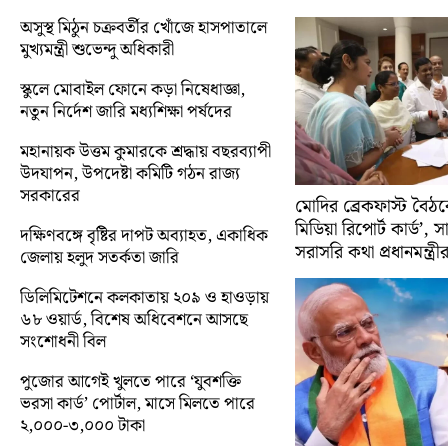
অসুস্থ মিঠুন চক্রবর্তীর খোঁজে হাসপাতালে
মুখ্যমন্ত্রী শুভেন্দু অধিকারী
স্কুলে মোবাইল ফোনে কড়া নিষেধাজ্ঞা,
নতুন নির্দেশ জারি মধ্যশিক্ষা পর্ষদের
মহানায়ক উত্তম কুমারকে শ্রদ্ধায় বছরব্যাপী
উদযাপন, উপদেষ্টা কমিটি গঠন রাজ্য
সরকারের
মোদির ব্রেকফাস্ট বৈঠক
মিডিয়া রিপোর্ট কার্ড’, 
দক্ষিণবঙ্গে বৃষ্টির দাপট অব্যাহত, একাধিক
সরাসরি কথা প্রধানমন্ত্রী
জেলায় হলুদ সতর্কতা জারি
ডিলিমিটেশনে কলকাতায় ২০৯ ও হাওড়ায়
৬৮ ওয়ার্ড, বিশেষ অধিবেশনে আসছে
সংশোধনী বিল
পুজোর আগেই খুলতে পারে ‘যুবশক্তি
ভরসা কার্ড’ পোর্টাল, মাসে মিলতে পারে
২,০০০-৩,০০০ টাকা