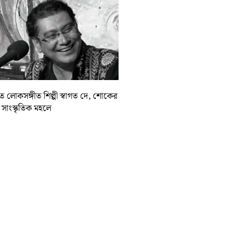
়াত লোকসঙ্গীত শিল্পী স্বাগত দে, শোকের
া সাংস্কৃতিক মহলে