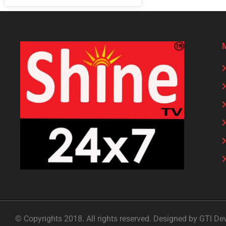
© Copyrights 2018. All rights reserved. Designed by GTI De