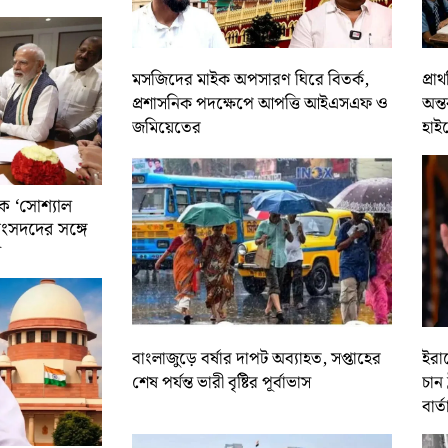
মসজিদের মাইক অপসারণ ঘিরে বিতর্ক,
প্রা
প্রশাসনিক পদক্ষেপে আপত্তি আইএসএফ ও
অন্ত
জমিয়েতের
হাই
ে ‘সোশ্যাল
সাংসদদের সঙ্গে
র
বাংলাজুড়ে বর্ষার দাপট অব্যাহত, সপ্তাহের
ইরান
শেষ পর্যন্ত ভারী বৃষ্টির পূর্বাভাস
চান 
বার্ত