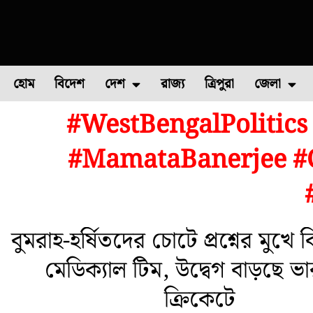
হোম
বিদেশ
দেশ
রাজ্য
ত্রিপুরা
জেলা
#WestBengalPolitics
ফুল চাষ
ফল চাষ
মাছ চাষ
উত্তর ২৪ পরগন
পোল্ট্রি চ
#MamataBanerjee #C
বুমরাহ-হর্ষিতদের চোটে প্রশ্নের মুখে
মেডিক্যাল টিম, উদ্বেগ বাড়ছে ভ
ক্রিকেটে