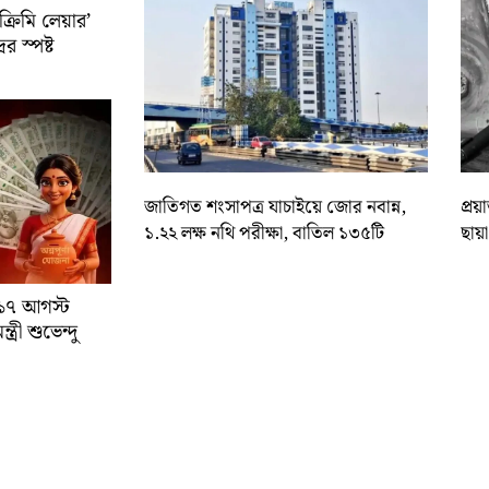
রিমি লেয়ার’
ের স্পষ্ট
জাতিগত শংসাপত্র যাচাইয়ে জোর নবান্ন,
প্রয
১.২২ লক্ষ নথি পরীক্ষা, বাতিল ১৩৫টি
ছায়
া ১৭ আগস্ট
্রী শুভেন্দু