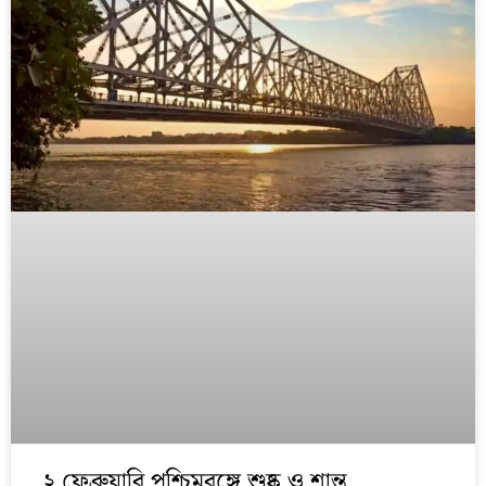
২ ফেব্রুয়ারি পশ্চিমবঙ্গে শুষ্ক ও শান্ত