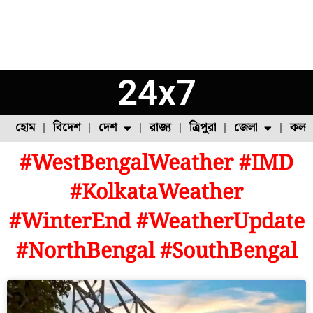
24x7
হোম
বিদেশ
দেশ
রাজ্য
ত্রিপুরা
জেলা
কলক
#WestBengalWeather #IMD
ফুল চাষ
ফল চাষ
মাছ চাষ
উত্তর ২৪ পরগনা
পোল্ট্রি চাষ
#KolkataWeather
#WinterEnd #WeatherUpdate
#NorthBengal #SouthBengal