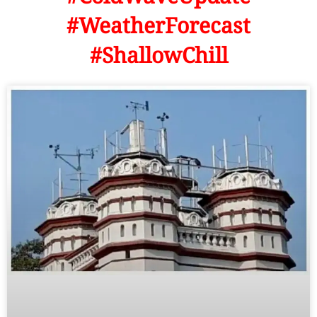
#WeatherForecast
#ShallowChill