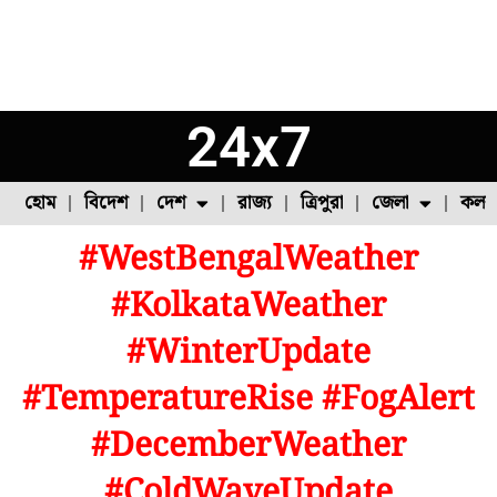
24x7
হোম
বিদেশ
দেশ
রাজ্য
ত্রিপুরা
জেলা
কলক
#WestBengalWeather
ফুল চাষ
ফল চাষ
মাছ চাষ
উত্তর ২৪ পরগনা
পোল্ট্রি চাষ
#KolkataWeather
#WinterUpdate
#TemperatureRise #FogAlert
#DecemberWeather
#ColdWaveUpdate