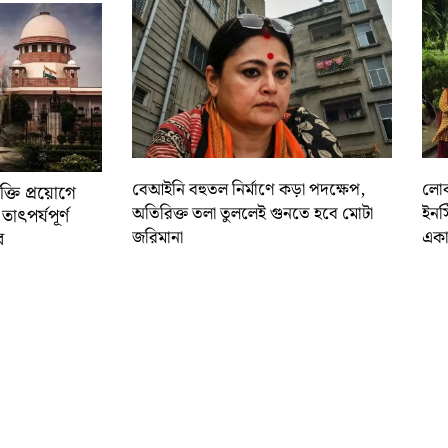
বেআইনি বহুতল নির্মাণে কড়া পদক্ষেপ,
লোকস
্তি প্রয়োগে
অতিরিক্ত তলা তুললেই গুনতে হবে মোটা
ইনস
াৎপর্যপূর্ণ
জরিমানা
একা
র