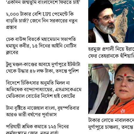
‘একদিন জন্মভূমি বাংলাদেশে ফিরতে চাই’
২,০০০ টাকার বেশি UPI পেমেন্টে কি
বাড়তি চার্জ? জেনে নিন সরকারের নতুন
প্রস্তাব
চেক বাউন্স বিতর্কে মহামেডান সভাপতি
হুমায়ুন কবীর, ১৫ দিনের আইনি নোটিস
হরমুজ প্রণালী নিয়ে ইরানে
ক্লাবের
ফের তেহরানকে হুঁশিয়ারি 
টুলু মণ্ডল-কাণ্ডের আবহে দুর্গাপুরে ইটভাঁটা
থেকে উদ্ধার ৪৮ লক্ষ টাকা, তদন্তে পুলিশ
বিদেশে চিকিৎসার অনুমতি মিলল না
অভিষেক বন্দ্যোপাধ্যায়ের, এসএসকেএমে
মেডিক্যাল বোর্ডের নির্দেশ হাই কোর্টের
টানা বৃষ্টিতে নাজেহাল বাংলা, বৃহস্পতিবার
আরও ভারী বর্ষণের পূর্বাভাস
টাকার লোভে নাবালকদে
পরিযায়ী শ্রমিক কমাতে ১২৫ দিনের
দুর্গাপুরে চাঞ্চল্য, তদন্ত
কর্মসংস্থানে জোর, নতুন বার্তা