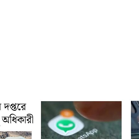
দপ্তরে
দু অধিকারী