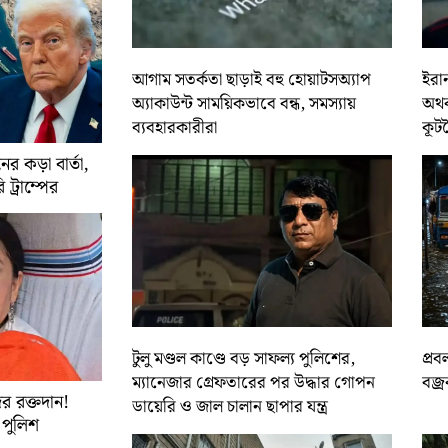
আগাম সতর্কতা ছাড়াই বহু হোয়াটসঅ্যাপ
ইরান
অ্যাকাউন্ট সাময়িকভাবে বন্ধ, সমস্যায়
অথবা
ব্যবহারকারীরা
কূট
র কড়া বার্তা,
ট্রাম্পের
টুলু মণ্ডল কাণ্ডে বড় সাফল্য পুলিশের,
প্রব
ম্যানেজার গ্রেফতারের পর উদ্ধার গোপন
বজ্র
র রক্তদান!
ডায়েরি ও জাল চালান ছাপার যন্ত্র
ে পুলিশ