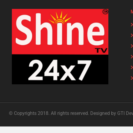
© Copyrights 2018. All rights reserved. Designed by GTI De