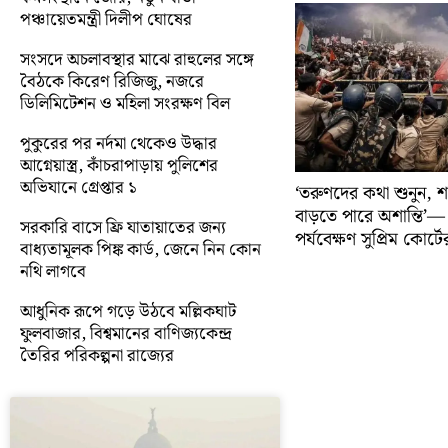
পঞ্চায়েতমন্ত্রী দিলীপ ঘোষের
সংসদে অচলাবস্থার মাঝে রাহুলের সঙ্গে
বৈঠকে কিরেণ রিজিজু, নজরে
ডিলিমিটেশন ও মহিলা সংরক্ষণ বিল
পুকুরের পর নর্দমা থেকেও উদ্ধার
আগ্নেয়াস্ত্র, কাঁচরাপাড়ায় পুলিশের
অভিযানে গ্রেপ্তার ১
‘তরুণদের কথা শুনুন, শক
বাড়তে পারে অশান্তি’— ত
সরকারি বাসে ফ্রি যাতায়াতের জন্য
পর্যবেক্ষণ সুপ্রিম কোর্টে
বাধ্যতামূলক পিঙ্ক কার্ড, জেনে নিন কোন
নথি লাগবে
আধুনিক রূপে গড়ে উঠবে মল্লিকঘাট
ফুলবাজার, বিশ্বমানের বাণিজ্যকেন্দ্র
তৈরির পরিকল্পনা রাজ্যের