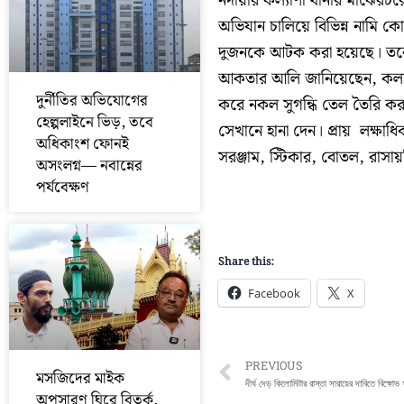
নদীয়ার কল্যাণী থানার মাঝেরচর
অভিযান চালিয়ে বিভিন্ন নামি কো
দুজনকে আটক করা হয়েছে। তবে 
আকতার আলি জানিয়েছেন, কল্যানী 
দুর্নীতির অভিযোগের
করে নকল সুগন্ধি তেল তৈরি করা 
হেল্পলাইনে ভিড়, তবে
সেখানে হানা দেন। প্রায় লক্ষা
অধিকাংশ ফোনই
সরঞ্জাম, স্টিকার, বোতল, রাসা
অসংলগ্ন— নবান্নের
পর্যবেক্ষণ
Share this:
Facebook
X
Prev
PREVIOUS
মসজিদের মাইক
দীর্ঘ দেড় কিলোমিটার রাস্তা সারায়ের দাবিতে বিক্ষোভ 
অপসারণ ঘিরে বিতর্ক,