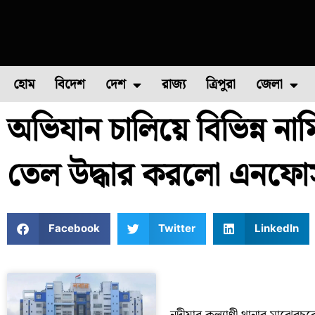
হোম
বিদেশ
দেশ
রাজ্য
ত্রিপুরা
জেলা
অভিযান চালিয়ে বিভিন্ন নাম
ফুল চাষ
ফল চাষ
মাছ চাষ
উত্তর ২৪ পরগন
পোল্ট্রি চ
তেল উদ্ধার করলো এনফোর্সম
Facebook
Twitter
LinkedIn