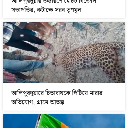
আলিপুরদুয়ার উচ্চারণে হোঁচট বিজেপি
সভাপতির, কটাক্ষে সরব তৃণমূল
আলিপুরদুয়ারে চিতাবাঘকে পিটিয়ে মারার
অভিযোগ, গ্রামে আতঙ্ক