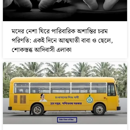
মদের নেশা ঘিরে পারিবারিক অশান্তির চরম
পরিণতি: একই দিনে আত্মঘাতী বাবা ও ছেলে,
শোকস্তব্ধ আদিবাসী এলাকা