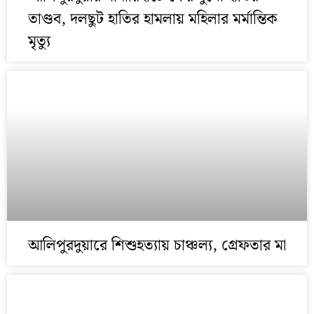
তাণ্ডব, দলছুট হাতির হামলায় মহিলার মর্মান্তিক
মৃত্যু
আলিপুরদুয়ারে শিশুহত্যায় চাঞ্চল্য, গ্রেফতার মা