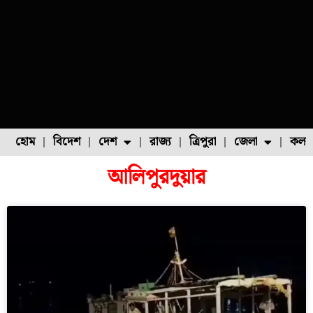
হোম
বিদেশ
দেশ
রাজ্য
ত্রিপুরা
জেলা
কলক
আলিপুরদুয়ার
ফুল চাষ
ফল চাষ
মাছ চাষ
উত্তর ২৪ পরগনা
পোল্ট্রি চাষ