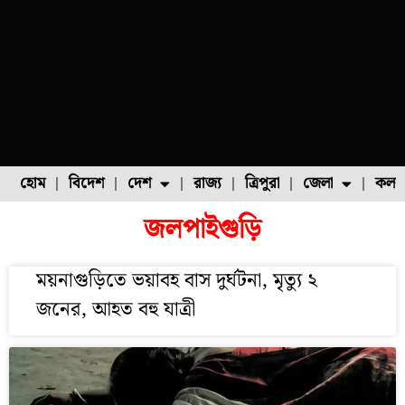
হোম
বিদেশ
দেশ
রাজ্য
ত্রিপুরা
জেলা
কলক
জলপাইগুড়ি
ফুল চাষ
ফল চাষ
মাছ চাষ
উত্তর ২৪ পরগনা
পোল্ট্রি চাষ
ময়নাগুড়িতে ভয়াবহ বাস দুর্ঘটনা, মৃত্যু ২
জনের, আহত বহু যাত্রী