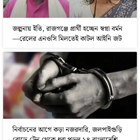
জল্পনায় ইতি, রাজগঞ্জে প্রার্থী হচ্ছেন স্বপ্না বর্মন
—রেলের এনওসি মিলতেই কাটল আইনি জট
নির্বাচনের আগে কড়া নজরদারি, জলপাইগুড়ি
রোডে ট্রেন থেকে ধরা পড়ল ১৪ বাংলাদেশি