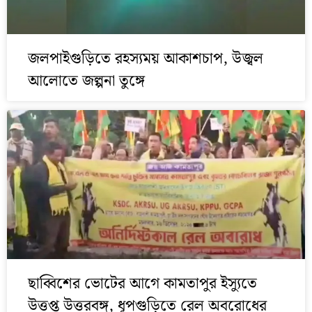
জলপাইগুড়িতে রহস্যময় আকাশচাপ, উজ্বল
আলোতে জল্পনা তুঙ্গে
ছাব্বিশের ভোটের আগে কামতাপুর ইস্যুতে
উত্তপ্ত উত্তরবঙ্গ, ধূপগুড়িতে রেল অবরোধের