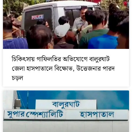
চিকিৎসায় গাফিলতির অভিযোগে বালুরঘাট
জেলা হাসপাতালে বিক্ষোভ, উত্তেজনার পারদ
চড়ল