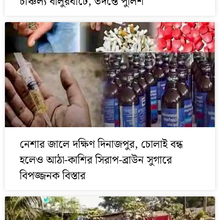
চাঞ্চল্য বালুরঘাটে, তদন্তে পুলিশ
নেশার জালে দক্ষিণ দিনাজপুর, চোলাই বন্ধ
হলেও আঠা-কাশির সিরাপ-ব্রাউন সুগারে
বিপজ্জনক বিস্তার