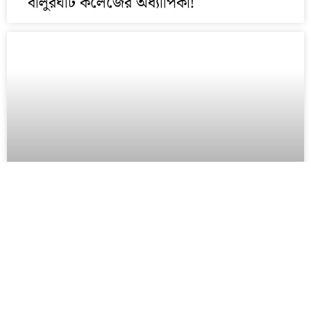
বালুরঘাট কলেজের অধ্যাপিকা!
যাদবপুর বিশ্ববিদ্যালয়ে অশান্তি অপ্রতিহত,ফের
পথে এসএফআই