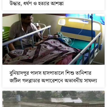
উদ্ধার, ধর্ষণ ও হত্যার আশঙ্কা
বুনিয়াদপুর পালস হাসপাতালে শিশু তানিশার
জটিল গলব্লাডার অপারেশনে অভাবনীয় সাফল্য