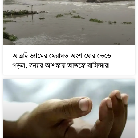
আত্রাই ড্যামের মেরামত অংশ ফের ভেঙে
পড়ল, বন্যার আশঙ্কায় আতঙ্কে বাসিন্দারা