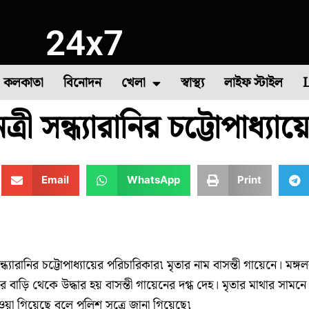
24x7
কলকাতা
বিনোদন
খেলা
স্বাস্থ্য
লাইফ স্টাইল
্রী সন্ধ্যারানির চট্টোপাধ্যা
া
াষ
সবজি চাষ
দক্ষিণ ২৪ পরগনা
বীরভূম
৪৪তম দাবা অলিম্পিয়াড
মুর্শিদাবাদ
উত্তর দিনাজপুর
কমনওয়েলথ গেমস
পশ্
Email
WhatsApp
Print
ন্ধ্যারানির চট্টোপাধ্যায়ের পরিচারিকার৷ মৃতার নাম বাসন্তী গায়েনে। মঙ্গ
ার বাড়ি থেকে উদ্ধার হয় বাসন্তী গায়েনের দগ্ধ দেহ। মৃতার মাথার সামনে
া গিয়েছে বলে পুলিশ সূত্রে জানা গিয়েছে৷