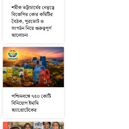
শমীক ভট্টাচার্যের নেতৃত্বে
বিজেপির কোর কমিটির
বৈঠক, পুরভোট ও
সংগঠন নিয়ে গুরুত্বপূর্ণ
আলোচনা
পশ্চিমবঙ্গে ৭৫০ কোটি
বিনিয়োগ ইমামি
অ্যাগ্রোটেকের