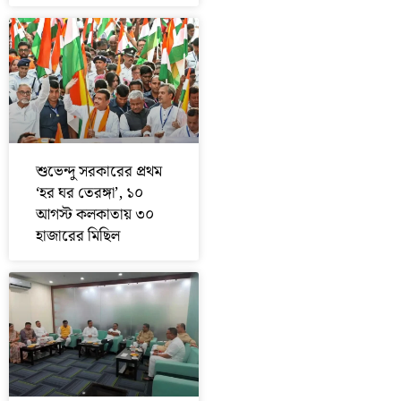
শুভেন্দু সরকারের প্রথম
‘হর ঘর তেরঙ্গা’, ১০
আগস্ট কলকাতায় ৩০
হাজারের মিছিল