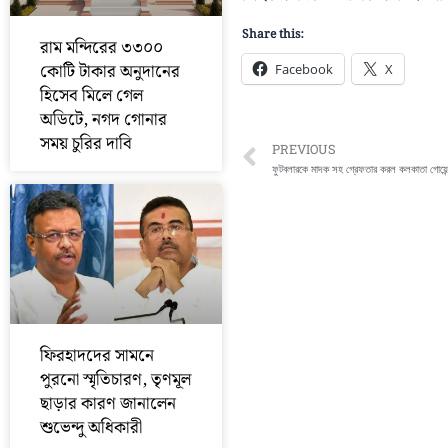
Share this:
রাম মন্দিরের ৩৩০০
কোটি টাকার অনুদানের
Facebook
X
হিসেব মিলে গেল
অডিটে, নগদ গোনার
সময় চুরির দাবি
Prev
PREVIOUS
ফুটবলারকে মাদক সহ গ্রেফতার করল কলকাতা গোয়েন্
ফিরহাদদের সামনে
পুরনো স্মৃতিচারণ, তৃণমূল
ছাড়ার কারণ জানালেন
শুভেন্দু অধিকারী