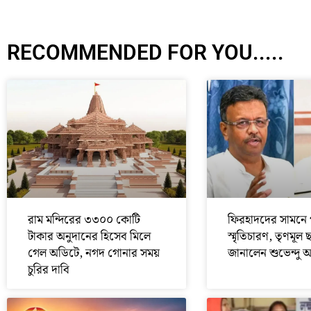
RECOMMENDED FOR YOU.....
রাম মন্দিরের ৩৩০০ কোটি
ফিরহাদদের সামনে 
টাকার অনুদানের হিসেব মিলে
স্মৃতিচারণ, তৃণমূল 
গেল অডিটে, নগদ গোনার সময়
জানালেন শুভেন্দু 
চুরির দাবি