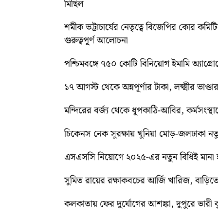
মিছিল
শমীক ভট্টাচার্যের নেতৃত্বে বিজেপির কোর কম
গুরুত্বপূর্ণ আলোচনা
পশ্চিমবঙ্গে ৭৫০ কোটি বিনিয়োগ ইমামি অ্যাগ্র
১৭ আগস্ট থেকে অন্নপূর্ণার টাকা, লক্ষ্মীর ভাণ্ডার
মন্দিরের বর্জ্য থেকে ধূপকাঠি-আবির, কর্মসংস্থা
চিকেনস নেক সুরক্ষায় খুনিয়া মোড়-জলঢাকা 
এসএসসি নিয়োগে ২০২৫-এর নতুন বিধিই মানা হব
সুমিত রায়ের রক্ষাকবচের আর্জি খারিজ, বাড
কলকাতায় ফের দুর্যোগের আশঙ্কা, দুপুরে ভারী বৃষ্