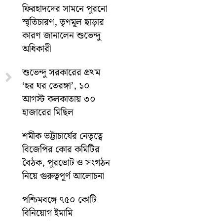
ফিরহাদদের সামনে পুরনো
স্মৃতিচারণ, তৃণমূল ছাড়ার
কারণ জানালেন শুভেন্দু
অধিকারী
শুভেন্দু সরকারের প্রথম
Next
‘হর ঘর তেরঙ্গা’, ১০
আগস্ট কলকাতায় ৩০
হাজারের মিছিল
শমীক ভট্টাচার্যের নেতৃত্বে
বিজেপির কোর কমিটির
বৈঠক, পুরভোট ও সংগঠন
নিয়ে গুরুত্বপূর্ণ আলোচনা
পশ্চিমবঙ্গে ৭৫০ কোটি
বিনিয়োগ ইমামি