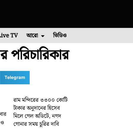
Live TV
আরো
ভিডিও
য়ের পরিচারিকার
চিম মেদিনীপুর
এশিয়া কাপ ২০২২
পশ্চিম বর্ধমান
রাশিফল
বিশ্ব ব্যাডমিন্টন চ্যাম্পিয়নশিপ ২০২২
কারেন্ট অ্যাফেয়ার
পূর্ব মেদিনীপুর
মালদা
ভাইরাল ভিডিও
শিলিগুড়ি
রবিবারে
Telegram
রাম মন্দিরের ৩৩০০ কোটি
টাকার অনুদানের হিসেব
লবার
মিলে গেল অডিটে, নগদ
 ও
গোনার সময় চুরির দাবি