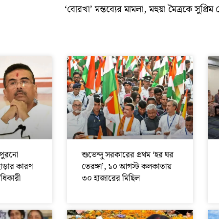
‘বোরখা’ মন্তব্যের মামলা, মহুয়া মৈত্রকে সুপ্রিম ক
পুরনো
শুভেন্দু সরকারের প্রথম ‘হর ঘর
ছাড়ার কারণ
তেরঙ্গা’, ১০ আগস্ট কলকাতায়
অধিকারী
৩০ হাজারের মিছিল