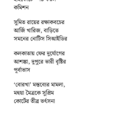
কমিশন
সুমিত রায়ের রক্ষাকবচের
আর্জি খারিজ, বাড়িতে
সমনের নোটিস সিআইডির
কলকাতায় ফের দুর্যোগের
আশঙ্কা, দুপুরে ভারী বৃষ্টির
পূর্বাভাস
‘বোরখা’ মন্তব্যের মামলা,
মহুয়া মৈত্রকে সুপ্রিম
কোর্টের তীব্র ভর্ৎসনা