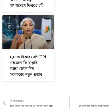
বাংলাদেশে ফিরতে চাই’
২,০০০ টাকার বেশি UPI
পেমেন্টে কি বাড়তি
চার্জ? জেনে নিন
সরকারের নতুন প্রস্তাব
Prev
PREVIOUS
বাড়ির অমতে বিয়ে করা নিয়ে দুই পরিবারের মধ্যে বিবাদ
এক ঠিকাদারকে মারধোর করার অভিযোগ 