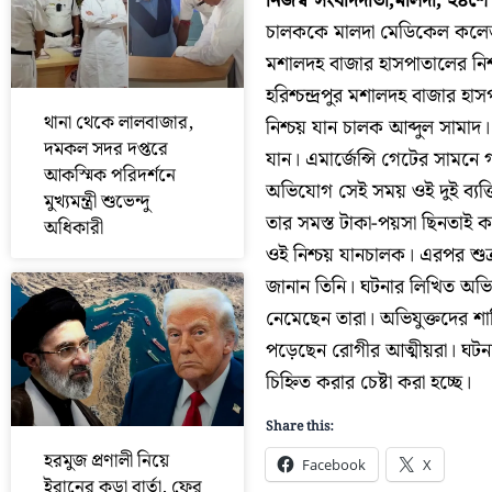
নিজস্ব সংবাদদাতা,মালদা, ২৪শে 
চালককে মালদা মেডিকেল কলেজ হা
মশালদহ বাজার হাসপাতালের নিশ্
হরিশ্চন্দ্রপুর মশালদহ বাজার
থানা থেকে লালবাজার,
নিশ্চয় যান চালক আব্দুল সামাদ
দমকল সদর দপ্তরে
যান। এমার্জেন্সি গেটের সামনে 
আকস্মিক পরিদর্শনে
অভিযোগ সেই সময় ওই দুই ব্যক্
মুখ্যমন্ত্রী শুভেন্দু
তার সমস্ত টাকা-পয়সা ছিনতাই ক
অধিকারী
ওই নিশ্চয় যানচালক। এরপর শুক্র
জানান তিনি। ঘটনার লিখিত অভিয
নেমেছেন তারা। অভিযুক্তদের শাস
পড়েছেন রোগীর আত্মীয়রা। ঘটন
চিহ্নিত করার চেষ্টা করা হচ্ছে।
Share this:
হরমুজ প্রণালী নিয়ে
Facebook
X
ইরানের কড়া বার্তা, ফের