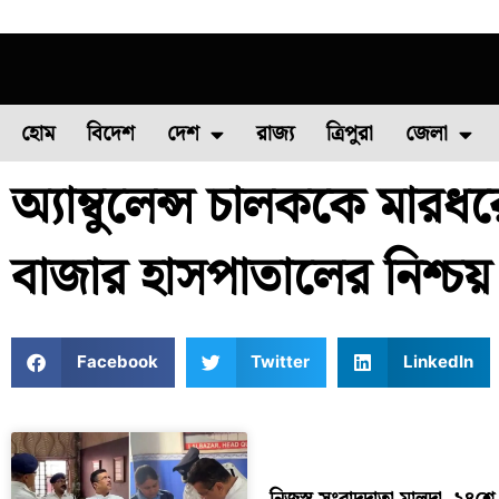
হোম
বিদেশ
দেশ
রাজ্য
ত্রিপুরা
জেলা
অ্যাম্বুলেন্স চালককে মারধ
ফুল চাষ
ফল চাষ
মাছ চাষ
উত্তর ২৪ পরগন
পোল্ট্রি চ
বাজার হাসপাতালের নিশ্চয
Facebook
Twitter
LinkedIn