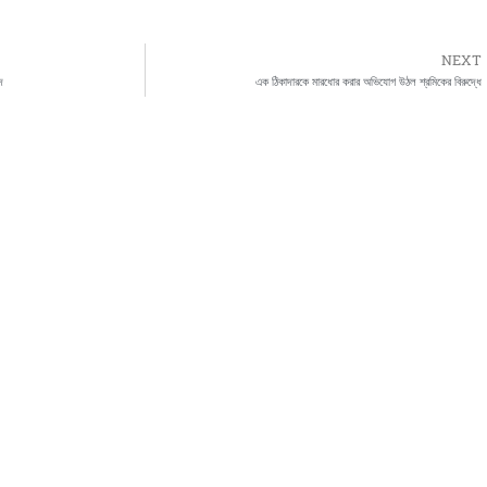
NEXT
দ
এক ঠিকাদারকে মারধোর করার অভিযোগ উঠল শ্রমিকের বিরুদ্ধে