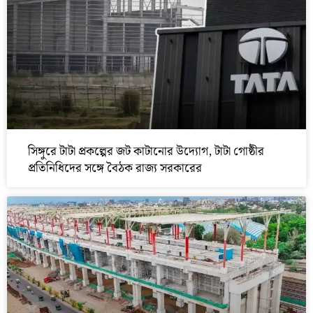
সিঙ্গুরে টাটা প্রকল্পের জট কাটানোর উদ্যোগ, টাটা গোষ্ঠীর
প্রতিনিধিদের সঙ্গে বৈঠক রাজ্য সরকারের