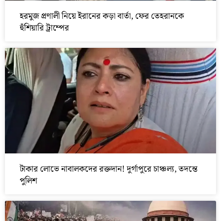
হরমুজ প্রণালী নিয়ে ইরানের কড়া বার্তা, ফের তেহরানকে
হুঁশিয়ারি ট্রাম্পের
টাকার লোভে নাবালকদের রক্তদান! দুর্গাপুরে চাঞ্চল্য, তদন্তে
পুলিশ