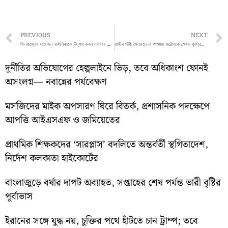
Prev
PREVIOUS
NEXT
ভিনরাজ্যের সাত জন নাবালিকাকে উদ্ধার করল মালদার ইংরেজবাজার থানার পুলিশ
রাজীব গাঁধী খেলরত্ন না পাওয়ায় রাঠোরকে ক্ষোভ কুস্তিগীর বজরঙের, আদালতে যাওয়ার হুঁশিয়ারি
দুর্নীতির অভিযোগের হেল্পলাইনে ভিড়, তবে অধিকাংশ ফোনই
অসংলগ্ন— নবান্নের পর্যবেক্ষণ
মসজিদের মাইক অপসারণ ঘিরে বিতর্ক, প্রশাসনিক পদক্ষেপে
আপত্তি আইএসএফ ও জমিয়েতের
প্রাথমিক শিক্ষকদের ‘সারপ্লাস’ বদলিতে অন্তর্বর্তী স্থগিতাদেশ,
নির্দেশ কলকাতা হাইকোর্টের
বাংলাজুড়ে বর্ষার দাপট অব্যাহত, সপ্তাহের শেষ পর্যন্ত ভারী বৃষ্টির
পূর্বাভাস
ইরানের সঙ্গে যুদ্ধ নয়, চুক্তির পথে হাঁটতে চান ট্রাম্প; তবে