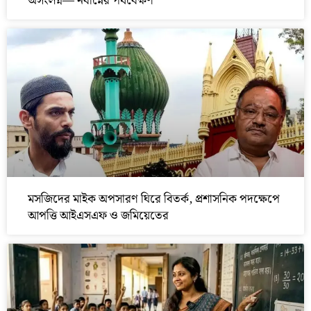
অসংলগ্ন— নবান্নের পর্যবেক্ষণ
মসজিদের মাইক অপসারণ ঘিরে বিতর্ক, প্রশাসনিক পদক্ষেপে
আপত্তি আইএসএফ ও জমিয়েতের