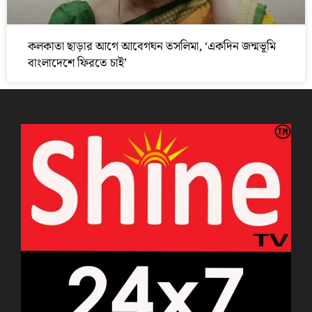
কলকাতা ছাড়ার আগে আবেগঘন তসলিমা, ‘একদিন জন্মভূমি
বাংলাদেশে ফিরতে চাই’