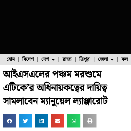
হোম
বিদেশ
দেশ
রাজ্য
ত্রিপুরা
জেলা
কলক
আইএসএলের পঞ্চম মরশুমে
ফুল চাষ
ফল চাষ
মাছ চাষ
উত্তর ২৪ পরগনা
পোল্ট্রি চাষ
এটিকে’র অধিনায়কত্বের দায়িত্ব
সামলাবেন ম্যানুয়েল ল্যাঞ্জারোট