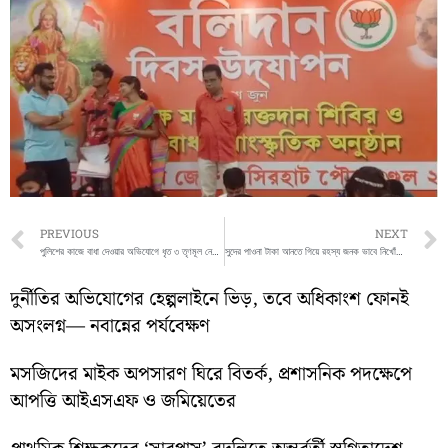
Prev
PREVIOUS
NEXT
পুলিশের কাজে বাধা দেওয়ার অভিযোগে ধৃত ৩ তৃণমূল নেতা-কর্মী
সুদের পাওনা টাকা আনতে গিয়ে রহস্য জনক ভাবে নিখোঁজ মহিলা
দুর্নীতির অভিযোগের হেল্পলাইনে ভিড়, তবে অধিকাংশ ফোনই
অসংলগ্ন— নবান্নের পর্যবেক্ষণ
মসজিদের মাইক অপসারণ ঘিরে বিতর্ক, প্রশাসনিক পদক্ষেপে
আপত্তি আইএসএফ ও জমিয়েতের