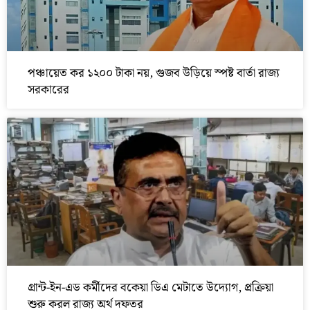
পঞ্চায়েত কর ১২০০ টাকা নয়, গুজব উড়িয়ে স্পষ্ট বার্তা রাজ্য
সরকারের
গ্রান্ট-ইন-এড কর্মীদের বকেয়া ডিএ মেটাতে উদ্যোগ, প্রক্রিয়া
শুরু করল রাজ্য অর্থ দফতর