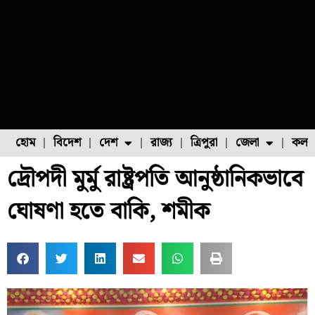
হোম
বিদেশ
দেশ
রাজ্য
ত্রিপুরা
জেলা
কলক
দ্রৌপদী মুর্মু রাষ্ট্রপতি আনুষ্ঠানিকভাবে
ফুল চাষ
ফল চাষ
মাছ চাষ
উত্তর ২৪ পরগনা
পোল্ট্রি চাষ
ঘোষণা হতে বাকি, শমীক