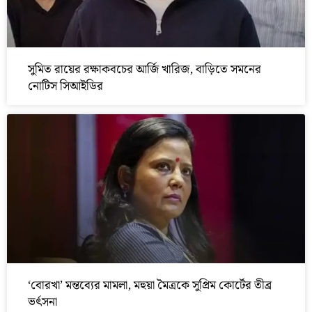
সুমিত রায়ের রক্ষাকবচের আর্জি খারিজ, বাড়িতে সমনের
নোটিস সিআইডির
‘বোরখা’ মন্তব্যের মামলা, মহুয়া মৈত্রকে সুপ্রিম কোর্টের তীব্র
ভর্ৎসনা