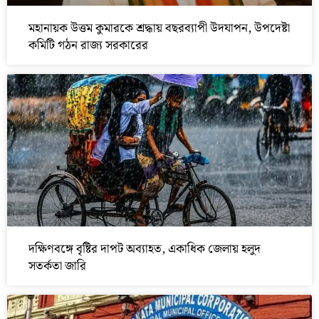
মহানায়ক উত্তম কুমারকে শ্রদ্ধায় বছরব্যাপী উদযাপন, উপদেষ্টা
কমিটি গঠন রাজ্য সরকারের
দক্ষিণবঙ্গে বৃষ্টির দাপট অব্যাহত, একাধিক জেলায় হলুদ
সতর্কতা জারি