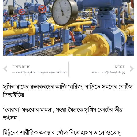
Prev
PREVIOUS
NEXT
বাংলাদেশে ট্রেনের (train) ধাক্কায় নিহত ৫ নির্মাণশ্রমিক
দেশের ১৫তম রাষ্ট্রপতি দ্রৌপদী মুর্মু
সুমিত রায়ের রক্ষাকবচের আর্জি খারিজ, বাড়িতে সমনের নোটিস
সিআইডির
‘বোরখা’ মন্তব্যের মামলা, মহুয়া মৈত্রকে সুপ্রিম কোর্টের তীব্র
ভর্ৎসনা
মিঠুনের শারীরিক অবস্থার খোঁজ নিতে হাসপাতালে শুভেন্দু