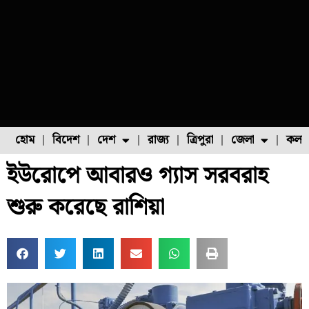
হোম
বিদেশ
দেশ
রাজ্য
ত্রিপুরা
জেলা
কলক
ইউরোপে আবারও গ্যাস সরবরাহ
ফুল চাষ
ফল চাষ
মাছ চাষ
উত্তর ২৪ পরগনা
পোল্ট্রি চাষ
শুরু করেছে রাশিয়া