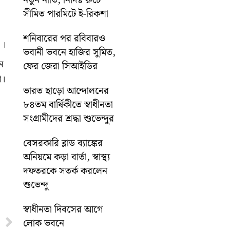
নতুন নীতি, নির্দিষ্ট রুটে
সীমিত পারমিটে ই-রিকশা
শনিবারের পর রবিবারও
 ।
ভবানী ভবনে হাজির সুমিত,
ে
ফের জেরা সিআইডির
া।
ভারত ছাড়ো আন্দোলনের
৮৪তম বার্ষিকীতে স্বাধীনতা
সংগ্রামীদের শ্রদ্ধা শুভেন্দুর
বেসরকারি ব্লাড ব্যাঙ্কের
অনিয়মে কড়া বার্তা, স্বাস্থ্য
দফতরকে সতর্ক করলেন
শুভেন্দু
স্বাধীনতা দিবসের আগে
Next
লোক ভবনে