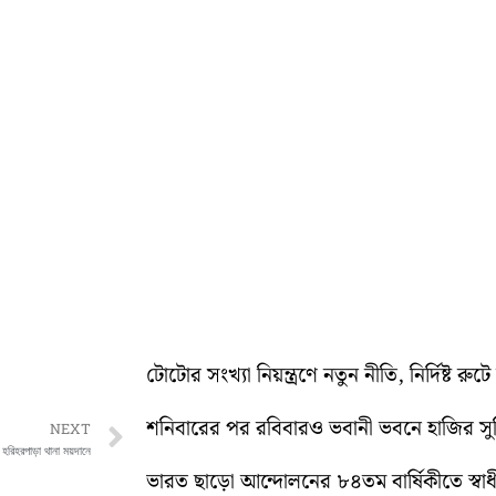
টোটোর সংখ্যা নিয়ন্ত্রণে নতুন নীতি, নির্দিষ্ট র
শনিবারের পর রবিবারও ভবানী ভবনে হাজির স
Next
NEXT
 হরিহরপাড়া থানা ময়দানে
ভারত ছাড়ো আন্দোলনের ৮৪তম বার্ষিকীতে স্বাধীনত