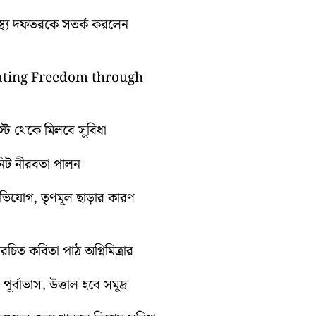
্বাস্থ্য দফতরকে সতর্ক করলেন
brating Freedom through
গস্ট থেকে মিলবে সুবিধা
িনিট নীরবতা পালন
অভিযোগ, তৃণমূল ছাড়ার কারণ
িত কবিতা পাঠ অগ্নিমিত্রার
র্বাভাস, উত্তাল হবে সমুদ্র