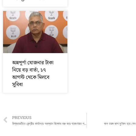
অন্নপূর্ণা যোজনার টাকা
নিয়ে বড় বার্তা, ১৭
আগস্ট থেকে মিলবে
সুবিধা
Prev
PREVIOUS
বিশ্বভারতীতে কেন্দ্রীয় কার্যালয়ে অবস্থান বিক্ষোভ শুরু করে গবেষণারত পড়ুয়ারা
জল তরঙ্গ কাপ ফুটবল হয়ে গেল