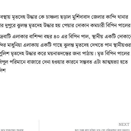
বস্থায় মৃতদেহ উদ্ধার কে চাঞ্চল্য ছড়াল মুর্শিদাবাদ জেলার কান্দি থানার
বার দুপুরে ঝুলন্ত মৃতদেহ উদ্ধার হয় পেয়ার দোকান কমচারী বিপিন পালের
র রুদ্রবাটি এলাকার বাশিন্দা বছর ৪০ এর বিপিন পাল, স্থানীয় একটি দোকান
দির মাধুনিয়া এলাকায় একটি গাছে ঝুলন্ত মৃতদেহ দেখতে পান স্থানীয়ওর
পুলিশ মৃতদেহ উদ্ধার করে ময়নাতদন্তের জন্য পাঠায়। মৃত বিপিন পালের
িপুল পরিমানে বাজারে দেনা হওয়ার কারনে সম্ভবত এটা আত্মহত্যা হতে
লিশ
NEXT
ুরু করে গবেষণারত পড়ুয়ারা
জল তরঙ্গ কাপ ফুটবল হয়ে গেল হরিহরপাড়া থানা ময়দানে