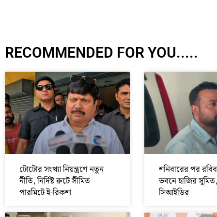
RECOMMENDED FOR YOU.....
টোটোর সংখ্যা নিয়ন্ত্রণে নতুন
শনিবারের পর রবিব
নীতি, নির্দিষ্ট রুটে সীমিত
ভবনে হাজির সুমিত
পারমিটে ই-রিকশা
সিআইডির