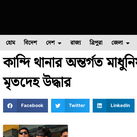
হোম
বিদেশ
দেশ
রাজ্য
ত্রিপুরা
জেলা
কান্দি থানার অন্তর্গত মাধুন
ফুল চাষ
ফল চাষ
মাছ চাষ
উত্তর ২৪ পরগন
পোল্ট্রি চ
মৃতদেহ উদ্ধার
Facebook
Twitter
LinkedIn