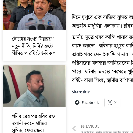
দিনে দুপুরে এক ব্যক্তির ঝুলন্ত অ
অন্তর্গত মাধুনিয়া এলাকায়। রবি
স্থানীয় সুত্রে খবর কান্দি থানা
টোটোর সংখ্যা নিয়ন্ত্রণে
কাজ করতো। রবিবার দুপুরে কান্
নতুন নীতি, নির্দিষ্ট রুটে
সীমিত পারমিটে ই-রিকশা
তারাই খবর দেন ইকান্দি থানায়, 
পরিবারের সদস্যরা জানিয়েছেন ব
পারে। ঘটনার তদন্তে নেমেছে পু
বাইট- রাজা সিংহ, স্থানীয় বাশিন্দা
Share this:
Facebook
X
শনিবারের পর রবিবারও
ভবানী ভবনে হাজির
Prev
PREVIOUS
সুমিত, ফের জেরা
বিশ্বভারতীতে কেন্দ্রীয় কার্যালয়ে অবস্থান বিক্ষোভ শ