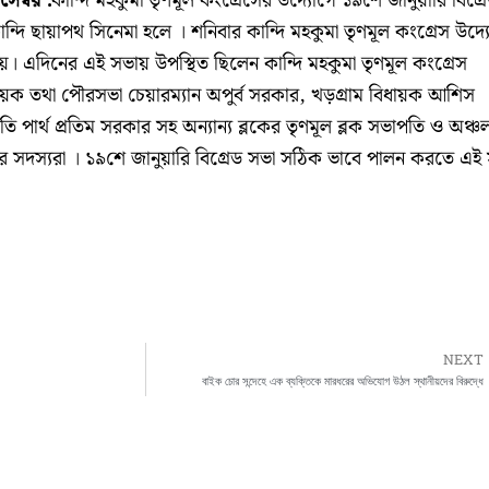
সেম্বর :
কান্দি মহকুমা তৃণমূল কংগ্রেসের উদ্যোগে ১৯শে জানুয়ারি বিগ্র
কান্দি ছায়াপথ সিনেমা হলে । শনিবার কান্দি মহকুমা তৃণমূল কংগ্রেস উদ্
য়।
এদিনের এই সভায় উপস্থিত ছিলেন কান্দি মহকুমা তৃণমূল কংগ্রেস
য়ক তথা পৌরসভা চেয়ারম্যান অপুর্ব সরকার, খড়গ্রাম বিধায়ক আশিস
পতি পার্থ প্রতিম সরকার সহ অন্যান্য ব্লকের তৃণমূল ব্লক সভাপতি ও অঞ্চ
সদস্যরা । ১৯শে জানুয়ারি বিগ্রেড সভা সঠিক ভাবে পালন করতে এই
NEXT
বাইক চোর সন্দেহে এক ব্যক্তিকে মারধরের অভিযোগ উঠল স্থানীয়দের বিরুদ্ধে