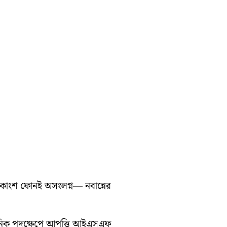
ধিকাংশ ফোনই অসংলগ্ন— নবান্নের
সনিক পদক্ষেপে আপত্তি আইএসএফ