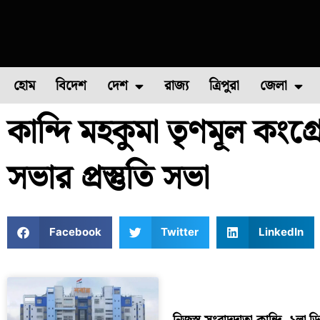
হোম
বিদেশ
দেশ
রাজ্য
ত্রিপুরা
জেলা
কান্দি মহকুমা তৃণমূল কংগ্
ফুল চাষ
ফল চাষ
মাছ চাষ
উত্তর ২৪ পরগন
পোল্ট্রি চ
সভার প্রস্তুতি সভা
Facebook
Twitter
LinkedIn