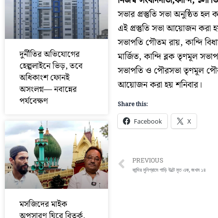
নিজস্ব সংবাদদাতা,কান্দি, ১লা ডি
সভার প্রস্তুতি সভা অনুষ্ঠিত হল 
এই প্রস্তুতি সভা আয়োজন করা হ
সভাপতি গৌতম রায়, কান্দি বিধা
দুর্নীতির অভিযোগের
মার্জিত, কান্দি ব্লক তৃণমূল সভা
হেল্পলাইনে ভিড়, তবে
সভাপতি ও পৌরসভা তৃণমূল পৌর 
অধিকাংশ ফোনই
আয়োজন করা হয় শনিবার।
অসংলগ্ন— নবান্নের
পর্যবেক্ষণ
Share this:
Facebook
X
Prev
PREVIOUS
কান্দির মুনিগ্রামে গাড়ি উল্টে মৃত এক, জখম ১৪
মসজিদের মাইক
অপসারণ ঘিরে বিতর্ক,