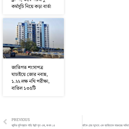
কর্মসূচি নিয়ে কড়া বার্তা
জাতিগত শংসাপত্র
যাচাইয়ে জোর নবান্ন,
১.২২ লক্ষ নথি পরীক্ষা,
বাতিল ১৩৫টি
Prev
PREVIOUS
কান্দির মুনিগ্রামে গাড়ি উল্টে মৃত এক, জখম ১৪