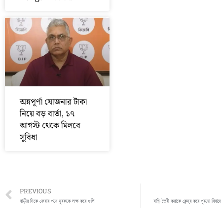
অন্নপূর্ণা যোজনার টাকা
নিয়ে বড় বার্তা, ১৭
আগস্ট থেকে মিলবে
সুবিধা
Prev
PREVIOUS
বাড়ীর দিকে ফেরার পথে যুবককে লক্ষ করে গুলি
বাড়ি তৈরী করাকে কেন্দ্র করে পুরনো বিবা