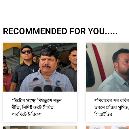
RECOMMENDED FOR YOU.....
টোটোর সংখ্যা নিয়ন্ত্রণে নতুন
শনিবারের পর রবিব
নীতি, নির্দিষ্ট রুটে সীমিত
ভবনে হাজির সুমিত
পারমিটে ই-রিকশা
সিআইডির