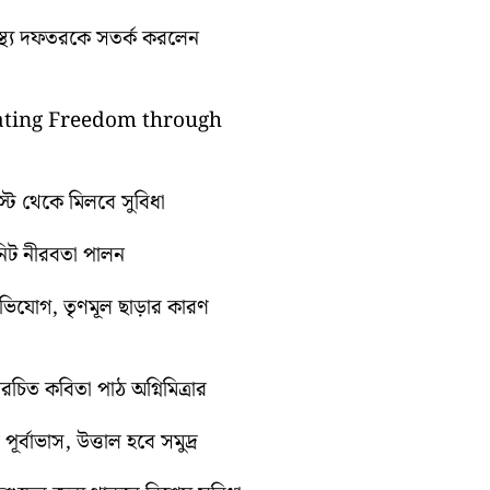
্বাস্থ্য দফতরকে সতর্ক করলেন
brating Freedom through
গস্ট থেকে মিলবে সুবিধা
িনিট নীরবতা পালন
অভিযোগ, তৃণমূল ছাড়ার কারণ
িত কবিতা পাঠ অগ্নিমিত্রার
র্বাভাস, উত্তাল হবে সমুদ্র