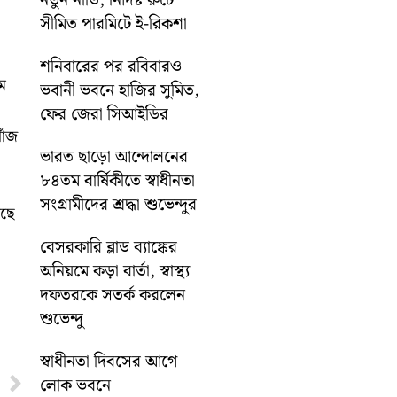
নতুন নীতি, নির্দিষ্ট রুটে
সীমিত পারমিটে ই-রিকশা
শনিবারের পর রবিবারও
াম
ভবানী ভবনে হাজির সুমিত,
ফের জেরা সিআইডির
োঁজ
ভারত ছাড়ো আন্দোলনের
৮৪তম বার্ষিকীতে স্বাধীনতা
সংগ্রামীদের শ্রদ্ধা শুভেন্দুর
েছে
বেসরকারি ব্লাড ব্যাঙ্কের
অনিয়মে কড়া বার্তা, স্বাস্থ্য
দফতরকে সতর্ক করলেন
শুভেন্দু
স্বাধীনতা দিবসের আগে
Next
লোক ভবনে