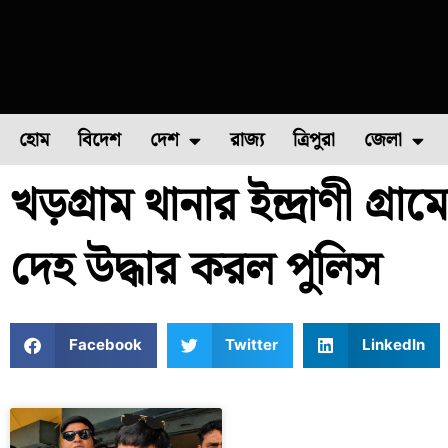
হোম
বিদেশ
দেশ
রাজ্য
ত্রিপুরা
জেলা
খড়গ্রাম থানার ইন্দ্রাণী গ
ফুল চাষ
ফল চাষ
মাছ চাষ
উত্তর ২৪ পরগন
পোল্ট্রি চ
দেহ উদ্ধার করল পুলিস
Facebook
Twitter
LinkedIn