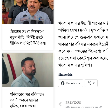
খড়গ্রাম থানার ইন্দ্রাণী গ্রাম
তহিদুল সেখ (৪০) । মৃত ব্যক্তি ও
টোটোর সংখ্যা নিয়ন্ত্রণে
জানা গিয়েছে শুক্রবার সকালে 
নতুন নীতি, নির্দিষ্ট রুটে
সীমিত পারমিটে ই-রিকশা
থাকার পর রবিবার সকালে ইন্দ্রান
করে ময়না তদন্তের উদ্দেশ্যে কা
রয়েছে গলা কেটে খুন করা হয়ে
খড়গ্রাম থানার পুলিশ।
Share this:
Facebook
X
শনিবারের পর রবিবারও
ভবানী ভবনে হাজির
Prev
PREVIOUS
সুমিত, ফের জেরা
বাড়ীর দিকে ফেরার পথে যুবককে লক্ষ করে গুলি