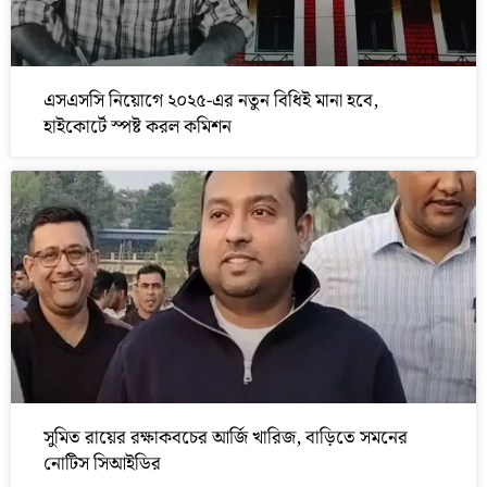
এসএসসি নিয়োগে ২০২৫-এর নতুন বিধিই মানা হবে,
হাইকোর্টে স্পষ্ট করল কমিশন
সুমিত রায়ের রক্ষাকবচের আর্জি খারিজ, বাড়িতে সমনের
নোটিস সিআইডির