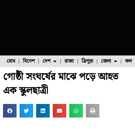
হোম
বিদেশ
দেশ
রাজ্য
ত্রিপুরা
জেলা
কলক
গোষ্ঠী সংঘর্ষের মাঝে পড়ে আহত
ফুল চাষ
ফল চাষ
মাছ চাষ
উত্তর ২৪ পরগনা
পোল্ট্রি চাষ
এক স্কুলছাত্রী