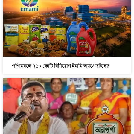
পশ্চিমবঙ্গে ৭৫০ কোটি বিনিয়োগ ইমামি অ্যাগ্রোটেকের