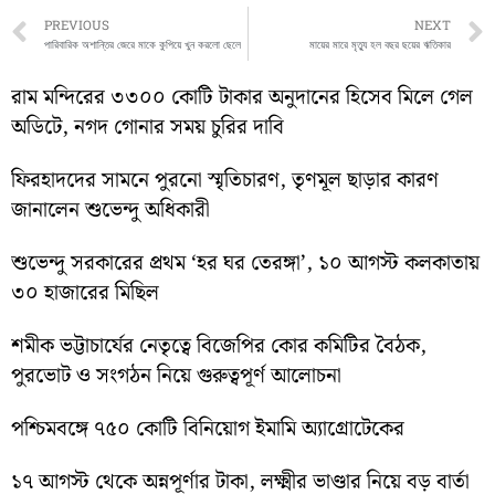
Prev
PREVIOUS
NEXT
পারিবারিক অশান্তির জেরে মাকে কুপিয়ে খুন করলো ছেলে
মায়ের মারে মৃত্যু হল বছর ছয়ের ঋতিকার
রাম মন্দিরের ৩৩০০ কোটি টাকার অনুদানের হিসেব মিলে গেল
অডিটে, নগদ গোনার সময় চুরির দাবি
ফিরহাদদের সামনে পুরনো স্মৃতিচারণ, তৃণমূল ছাড়ার কারণ
জানালেন শুভেন্দু অধিকারী
শুভেন্দু সরকারের প্রথম ‘হর ঘর তেরঙ্গা’, ১০ আগস্ট কলকাতায়
৩০ হাজারের মিছিল
শমীক ভট্টাচার্যের নেতৃত্বে বিজেপির কোর কমিটির বৈঠক,
পুরভোট ও সংগঠন নিয়ে গুরুত্বপূর্ণ আলোচনা
পশ্চিমবঙ্গে ৭৫০ কোটি বিনিয়োগ ইমামি অ্যাগ্রোটেকের
১৭ আগস্ট থেকে অন্নপূর্ণার টাকা, লক্ষ্মীর ভাণ্ডার নিয়ে বড় বার্তা