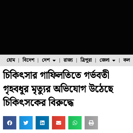
হোম
বিদেশ
দেশ
রাজ্য
ত্রিপুরা
জেলা
কলক
চিকিৎসার গাফিলতিতে গর্ভবতী
ফুল চাষ
ফল চাষ
মাছ চাষ
উত্তর ২৪ পরগনা
পোল্ট্রি চাষ
গৃহবধূর মৃত্যুর অভিযোগ উঠেছে
চিকিৎসকের বিরুদ্ধে