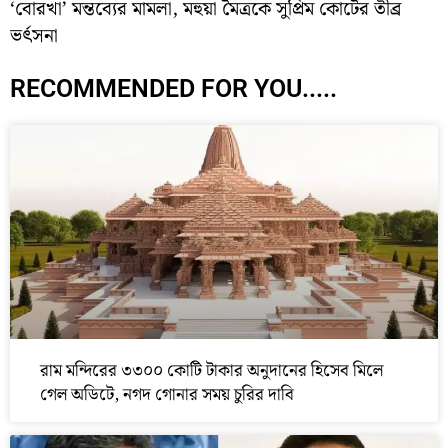
‘বোরখা’ মন্তব্যের মামলা, মহুয়া মৈত্রকে সুপ্রিম কোর্টের তীব্র
ভর্ৎসনা
RECOMMENDED FOR YOU.....
রাম মন্দিরের ৩৩০০ কোটি টাকার অনুদানের হিসেব মিলে
গেল অডিটে, নগদ গোনার সময় চুরির দাবি