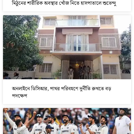
মিঠুনের শারীরিক অবস্থার খোঁজ নিতে হাসপাতালে শুভেন্দু
অনলাইনে ডিসিআর, পাথর পরিবহণে দুর্নীতি রুখতে বড়
পদক্ষেপ