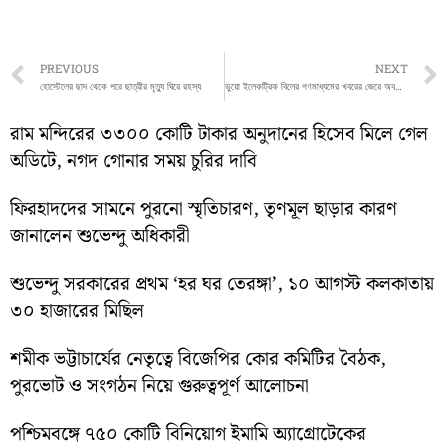
Prev
PREVIOUS
NEXT
হোস্টেলের ছাদ থেকে পরে ছাত্রীর মৃত্যু ঘিরে রহস্য
ভুয়ো ইলেকট্রিক বিলের গণমাধ্যমের খবরের জেরে অবশেষে টনক নরল বিদ্যুৎ দফতরের
রাম মন্দিরের ৩৩০০ কোটি টাকার অনুদানের হিসেব মিলে গেল
অডিটে, নগদ গোনার সময় চুরির দাবি
ফিরহাদদের সামনে পুরনো স্মৃতিচারণ, তৃণমূল ছাড়ার কারণ
জানালেন শুভেন্দু অধিকারী
শুভেন্দু সরকারের প্রথম ‘হর ঘর তেরঙ্গা’, ১০ আগস্ট কলকাতায়
৩০ হাজারের মিছিল
শমীক ভট্টাচার্যের নেতৃত্বে বিজেপির কোর কমিটির বৈঠক,
পুরভোট ও সংগঠন নিয়ে গুরুত্বপূর্ণ আলোচনা
পশ্চিমবঙ্গে ৭৫০ কোটি বিনিয়োগ ইমামি অ্যাগ্রোটেকের