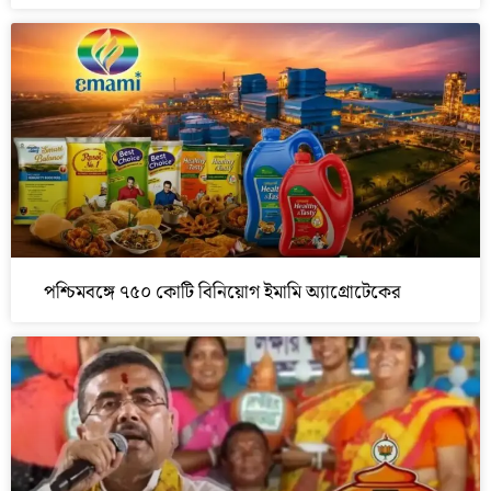
পশ্চিমবঙ্গে ৭৫০ কোটি বিনিয়োগ ইমামি অ্যাগ্রোটেকের