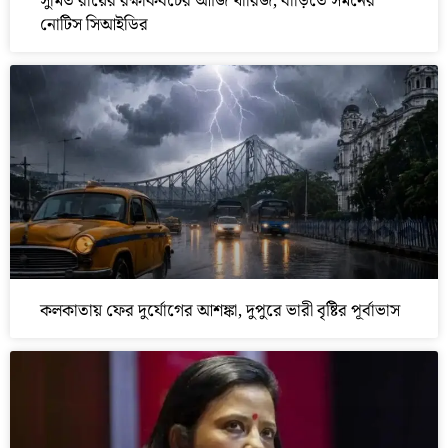
সুমিত রায়ের রক্ষাকবচের আর্জি খারিজ, বাড়িতে সমনের
নোটিস সিআইডির
কলকাতায় ফের দুর্যোগের আশঙ্কা, দুপুরে ভারী বৃষ্টির পূর্বাভাস