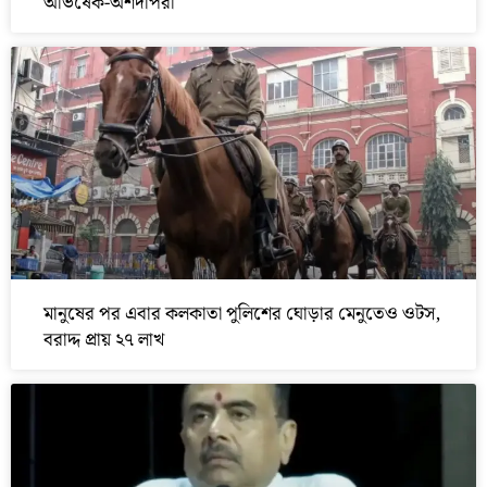
অভিষেক-অর্শদীপরা
মানুষের পর এবার কলকাতা পুলিশের ঘোড়ার মেনুতেও ওটস,
বরাদ্দ প্রায় ২৭ লাখ