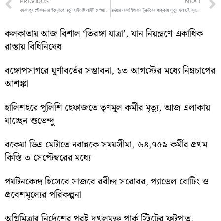
Prev
PREVIOUS
NEXT
বহরমপুর পৌরসভার উদ্যোগে নতুন হাইমাষ্ট লাইট দেওয়া হল বহরমপুর স্টেডিয়াম ময়দানে
নদিয়ার নাকাশিপারায় ট্রাক্টরের ধাক্কায় মৃত্যু হল দুই ব্যাক্তির
কলকাতায় আজ বিশাল ‘তিরঙ্গা যাত্রা’, যান নিয়ন্ত্রণে একাধিক
রাস্তায় বিধিনিষেধ
বঙ্গোপসাগরে ঘূর্ণাবর্তের সম্ভাবনা, ১৩ আগস্টের মধ্যে নিম্নচাপের
আশঙ্কা
হালিশহরে পুলিশি হেফাজতে তৃণমূল কর্মীর মৃত্যু, আজ এলাকায়
যাচ্ছেন শুভেন্দু
বকেয়া ডিএ মেটাতে নবান্নকে সময়সীমা, ৬৪,৭৫৯ কর্মীর প্রথম
কিস্তি ৩ সেপ্টেম্বরের মধ্যে
পর্যটনকেন্দ্র হিসেবে সাজবে রবীন্দ্র সরোবর, প্যাডেল বোটিং ও
প্রবেশমূল্যের পরিকল্পনা
অগ্নিমিত্রার নির্দেশের পরই দখলমুক্ত পার্ক স্ট্রিটের ফুটপাত,