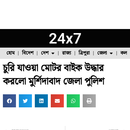
24x7
হোম
বিদেশ
দেশ
রাজ্য
ত্রিপুরা
জেলা
কলক
চুরি যাওয়া মোটর বাইক উদ্ধার
ফুল চাষ
ফল চাষ
মাছ চাষ
উত্তর ২৪ পরগনা
পোল্ট্রি চাষ
করলো মুর্শিদাবাদ জেলা পুলিশ