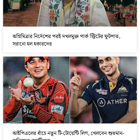
অগ্নিমিত্রার নির্দেশের পরই দখলমুক্ত পার্ক স্ট্রিটের ফুটপাত,
সরানো হল হকারদের
আইপিএলের ধাঁচে নতুন টি-টোয়েন্টি লিগ, খেলবেন শুভমান-