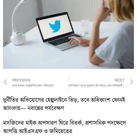
Prev
PREVIOUS
NEXT
বনের বানরের গোয়েন্দাগিরি,আটক পাকিস্তানে
হানি ট্রাপে দেশের মুল‍্যবান নথি বাইরে, এবার পাকিস্তানী সুন্দরী
দুর্নীতির অভিযোগের হেল্পলাইনে ভিড়, তবে অধিকাংশ ফোনই
অসংলগ্ন— নবান্নের পর্যবেক্ষণ
মসজিদের মাইক অপসারণ ঘিরে বিতর্ক, প্রশাসনিক পদক্ষেপে
আপত্তি আইএসএফ ও জমিয়েতের