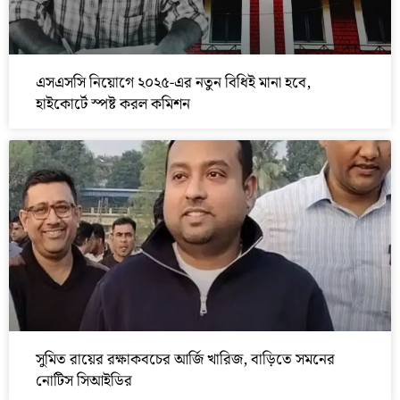
এসএসসি নিয়োগে ২০২৫-এর নতুন বিধিই মানা হবে,
হাইকোর্টে স্পষ্ট করল কমিশন
সুমিত রায়ের রক্ষাকবচের আর্জি খারিজ, বাড়িতে সমনের
নোটিস সিআইডির