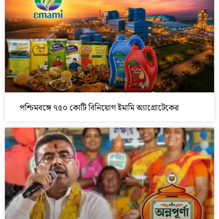
পশ্চিমবঙ্গে ৭৫০ কোটি বিনিয়োগ ইমামি অ্যাগ্রোটেকের