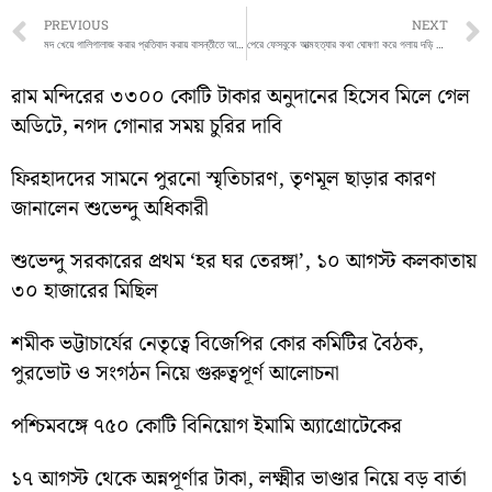
Prev
PREVIOUS
NEXT
মদ খেয়ে গালিগালাজ করার প্রতিবাদ করায় বাসন্তীতে আক্রান্ত তিন
পেরে ফেসবুকে আত্মহত্যার কথা ঘোষণা করে গলায় দড়ি দিয়ে আত্মহত্যা করল এক যুবক
রাম মন্দিরের ৩৩০০ কোটি টাকার অনুদানের হিসেব মিলে গেল
অডিটে, নগদ গোনার সময় চুরির দাবি
ফিরহাদদের সামনে পুরনো স্মৃতিচারণ, তৃণমূল ছাড়ার কারণ
জানালেন শুভেন্দু অধিকারী
শুভেন্দু সরকারের প্রথম ‘হর ঘর তেরঙ্গা’, ১০ আগস্ট কলকাতায়
৩০ হাজারের মিছিল
শমীক ভট্টাচার্যের নেতৃত্বে বিজেপির কোর কমিটির বৈঠক,
পুরভোট ও সংগঠন নিয়ে গুরুত্বপূর্ণ আলোচনা
পশ্চিমবঙ্গে ৭৫০ কোটি বিনিয়োগ ইমামি অ্যাগ্রোটেকের
১৭ আগস্ট থেকে অন্নপূর্ণার টাকা, লক্ষ্মীর ভাণ্ডার নিয়ে বড় বার্তা