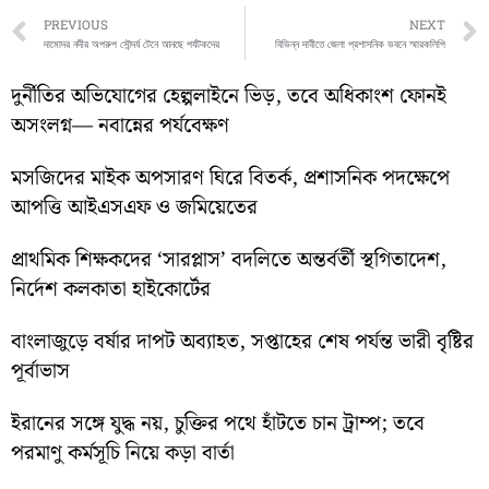
Prev
PREVIOUS
NEXT
দামোদর নদীর অপরুপ সৌন্দর্য টেনে আনছে পর্যটকদের
বিভিন্ন দাবীতে জেলা প্রশাসনিক ভবনে স্মারকলিপি
দুর্নীতির অভিযোগের হেল্পলাইনে ভিড়, তবে অধিকাংশ ফোনই
অসংলগ্ন— নবান্নের পর্যবেক্ষণ
মসজিদের মাইক অপসারণ ঘিরে বিতর্ক, প্রশাসনিক পদক্ষেপে
আপত্তি আইএসএফ ও জমিয়েতের
প্রাথমিক শিক্ষকদের ‘সারপ্লাস’ বদলিতে অন্তর্বর্তী স্থগিতাদেশ,
নির্দেশ কলকাতা হাইকোর্টের
বাংলাজুড়ে বর্ষার দাপট অব্যাহত, সপ্তাহের শেষ পর্যন্ত ভারী বৃষ্টির
পূর্বাভাস
ইরানের সঙ্গে যুদ্ধ নয়, চুক্তির পথে হাঁটতে চান ট্রাম্প; তবে
পরমাণু কর্মসূচি নিয়ে কড়া বার্তা