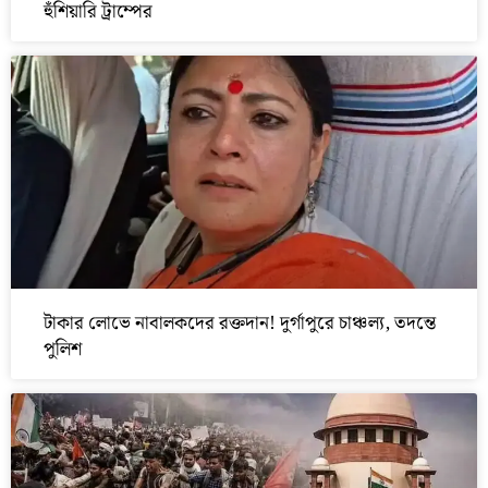
হুঁশিয়ারি ট্রাম্পের
টাকার লোভে নাবালকদের রক্তদান! দুর্গাপুরে চাঞ্চল্য, তদন্তে
পুলিশ