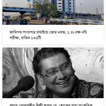
জাতিগত শংসাপত্র যাচাইয়ে জোর নবান্ন, ১.২২ লক্ষ নথি
পরীক্ষা, বাতিল ১৩৫টি
প্রয়াত লোকসঙ্গীত শিল্পী স্বাগত দে, শোকের ছায়া সাংস্কৃতিক