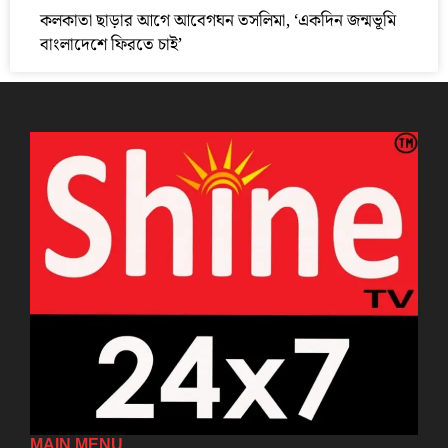
কলকাতা ছাড়ার আগে আবেগঘন তসলিমা, ‘একদিন জন্মভূমি
বাংলাদেশে ফিরতে চাই’
MAIN MENU