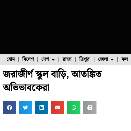
হোম
বিদেশ
দেশ
রাজ্য
ত্রিপুরা
জেলা
কলক
জরাজীর্ণ স্কুল বাড়ি, আতঙ্কিত
ফুল চাষ
ফল চাষ
মাছ চাষ
উত্তর ২৪ পরগনা
পোল্ট্রি চাষ
অভিভাবকেরা