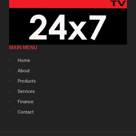
MAIN MENU
Home
About
Products
Services
Finance
Contact
F
T
G
L
S