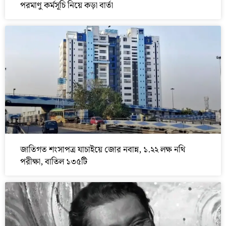
পরমাণু কর্মসূচি নিয়ে কড়া বার্তা
জাতিগত শংসাপত্র যাচাইয়ে জোর নবান্ন, ১.২২ লক্ষ নথি
পরীক্ষা, বাতিল ১৩৫টি