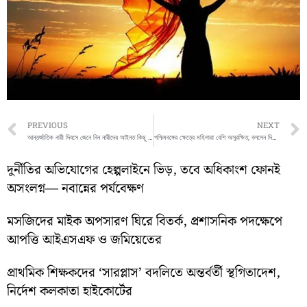
Prev
PREVIOUS
NEXT
আন্তর্জাতিক নারী দিবসে জেনে নিন নারীদের আইনত কিছু অধিকার সম্পর্কে
পশ্চিমবঙ্গের ক্ষেত্রে মহিলারা বেশি অসুরক্ষিত, বললেন দিলীপ ঘোষ
দুর্নীতির অভিযোগের হেল্পলাইনে ভিড়, তবে অধিকাংশ ফোনই
অসংলগ্ন— নবান্নের পর্যবেক্ষণ
মসজিদের মাইক অপসারণ ঘিরে বিতর্ক, প্রশাসনিক পদক্ষেপে
আপত্তি আইএসএফ ও জমিয়েতের
প্রাথমিক শিক্ষকদের ‘সারপ্লাস’ বদলিতে অন্তর্বর্তী স্থগিতাদেশ,
নির্দেশ কলকাতা হাইকোর্টের