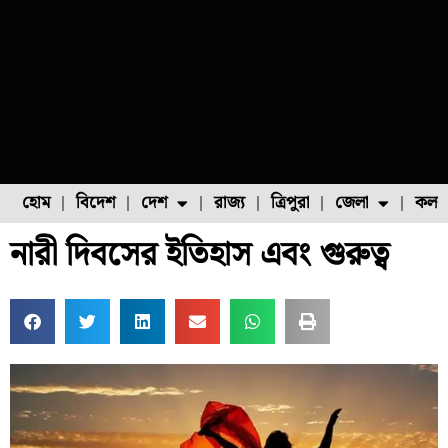
হোম
বিদেশ
দেশ
রাজ্য
ত্রিপুরা
জেলা
কলক
নারী দিবসের ইতিহাস এবং গুরুত্ব
ফুল চাষ
ফল চাষ
মাছ চাষ
উত্তর ২৪ পরগনা
পোল্ট্রি চাষ