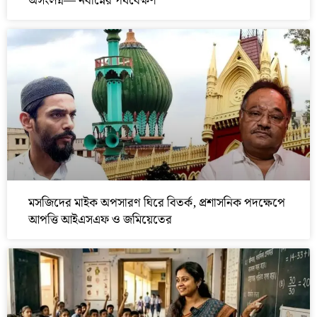
অসংলগ্ন— নবান্নের পর্যবেক্ষণ
মসজিদের মাইক অপসারণ ঘিরে বিতর্ক, প্রশাসনিক পদক্ষেপে
আপত্তি আইএসএফ ও জমিয়েতের