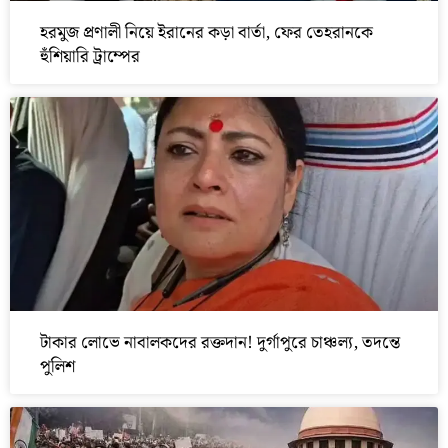
হরমুজ প্রণালী নিয়ে ইরানের কড়া বার্তা, ফের তেহরানকে
হুঁশিয়ারি ট্রাম্পের
টাকার লোভে নাবালকদের রক্তদান! দুর্গাপুরে চাঞ্চল্য, তদন্তে
পুলিশ