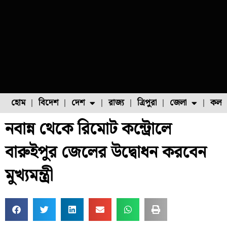
হোম
বিদেশ
দেশ
রাজ্য
ত্রিপুরা
জেলা
কলক
নবান্ন থেকে রিমোট কন্ট্রোলে
ফুল চাষ
ফল চাষ
মাছ চাষ
উত্তর ২৪ পরগনা
পোল্ট্রি চাষ
বারুইপুর জেলের উদ্বোধন করবেন
মুখ্যমন্ত্রী