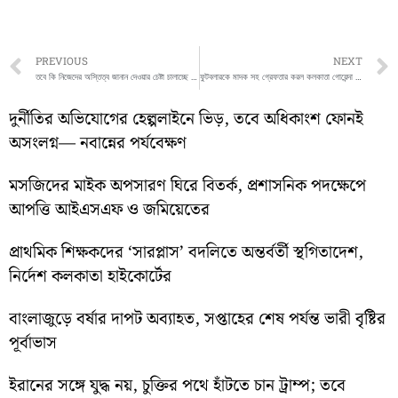
Prev
PREVIOUS
NEXT
তবে কি নিজেদের অস্তিত্ব জানান দেওয়ার চেষ্টা চালাচ্ছে মাওবাদীরা ?
ফুটবলারকে মাদক সহ গ্রেফতার করল কলকাতা গোয়েন্দা বিভাগের পুলিশ
দুর্নীতির অভিযোগের হেল্পলাইনে ভিড়, তবে অধিকাংশ ফোনই
অসংলগ্ন— নবান্নের পর্যবেক্ষণ
মসজিদের মাইক অপসারণ ঘিরে বিতর্ক, প্রশাসনিক পদক্ষেপে
আপত্তি আইএসএফ ও জমিয়েতের
প্রাথমিক শিক্ষকদের ‘সারপ্লাস’ বদলিতে অন্তর্বর্তী স্থগিতাদেশ,
নির্দেশ কলকাতা হাইকোর্টের
বাংলাজুড়ে বর্ষার দাপট অব্যাহত, সপ্তাহের শেষ পর্যন্ত ভারী বৃষ্টির
পূর্বাভাস
ইরানের সঙ্গে যুদ্ধ নয়, চুক্তির পথে হাঁটতে চান ট্রাম্প; তবে