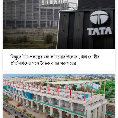
সিঙ্গুরে টাটা প্রকল্পের জট কাটানোর উদ্যোগ, টাটা গোষ্ঠীর
প্রতিনিধিদের সঙ্গে বৈঠক রাজ্য সরকারের