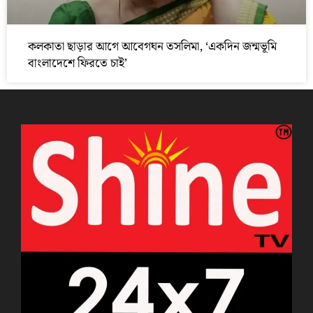
কলকাতা ছাড়ার আগে আবেগঘন তসলিমা, ‘একদিন জন্মভূমি
বাংলাদেশে ফিরতে চাই’