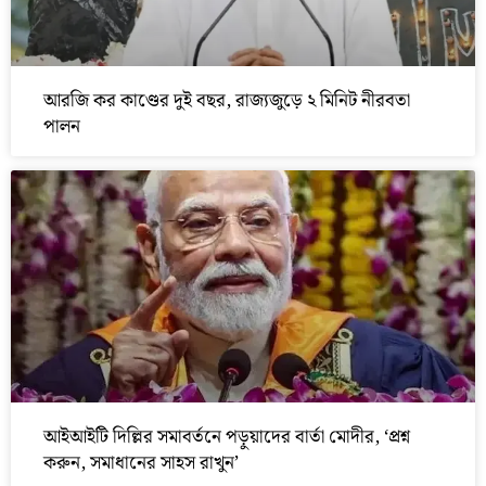
আরজি কর কাণ্ডের দুই বছর, রাজ্যজুড়ে ২ মিনিট নীরবতা
পালন
আইআইটি দিল্লির সমাবর্তনে পড়ুয়াদের বার্তা মোদীর, ‘প্রশ্ন
করুন, সমাধানের সাহস রাখুন’