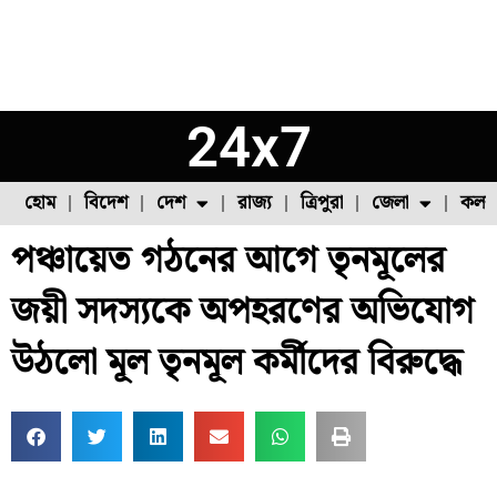
24x7
হোম
বিদেশ
দেশ
রাজ্য
ত্রিপুরা
জেলা
কলক
পঞ্চায়েত গঠনের আগে তৃনমূলের
ফুল চাষ
ফল চাষ
মাছ চাষ
উত্তর ২৪ পরগনা
পোল্ট্রি চাষ
জয়ী সদস্যকে অপহরণের অভিযোগ
উঠলো মূল তৃনমূল কর্মীদের বিরুদ্ধে