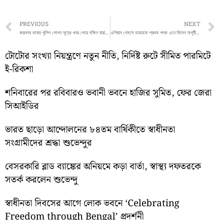
Prev
PREVIOUS
NEXT
জয়নগর থানার পুলিশ গোপন সূত্রে খবর পেয়ে দক্ষিন বারাশত বাজার সংলগ্ন এলাকা থেকে এক দুস্কৃতিকে আগ্নেয়াস্ত্র সহ গ্রেফতার করে
এশিয়ান গেমসে ভারতকে প্রথম পদক এনে দিলেন অপূর্বী চান্দেলা ও রবি কুমার
টোটোর সংখ্যা নিয়ন্ত্রণে নতুন নীতি, নির্দিষ্ট রুটে সীমিত পারমিটে
ই-রিকশা
শনিবারের পর রবিবারও ভবানী ভবনে হাজির সুমিত, ফের জেরা
সিআইডির
ভারত ছাড়ো আন্দোলনের ৮৪তম বার্ষিকীতে স্বাধীনতা
সংগ্রামীদের শ্রদ্ধা শুভেন্দুর
বেসরকারি ব্লাড ব্যাঙ্কের অনিয়মে কড়া বার্তা, স্বাস্থ্য দফতরকে
সতর্ক করলেন শুভেন্দু
স্বাধীনতা দিবসের আগে লোক ভবনে ‘Celebrating
Freedom through Bengal’ প্রদর্শনী