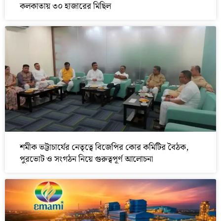
কলকাতায় ৩০ হাজারের মিছিল
শমীক ভট্টাচার্যের নেতৃত্বে বিজেপির কোর কমিটির বৈঠক,
পুরভোট ও সংগঠন নিয়ে গুরুত্বপূর্ণ আলোচনা