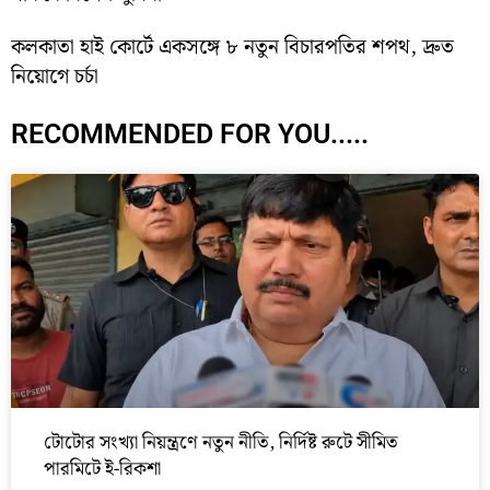
কলকাতা হাই কোর্টে একসঙ্গে ৮ নতুন বিচারপতির শপথ, দ্রুত
নিয়োগে চর্চা
RECOMMENDED FOR YOU.....
টোটোর সংখ্যা নিয়ন্ত্রণে নতুন নীতি, নির্দিষ্ট রুটে সীমিত
পারমিটে ই-রিকশা