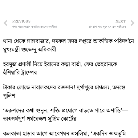
Prev
PREVIOUS
NEXT
গঙ্গার ধারের জঞ্জাল সাফাইয়ে নামলেন স্থানীয়রা
ছাদ চাপা পড়ে মৃত্যু হল এক শ্রমিকের
থানা থেকে লালবাজার, দমকল সদর দপ্তরে আকস্মিক পরিদর্শনে
মুখ্যমন্ত্রী শুভেন্দু অধিকারী
হরমুজ প্রণালী নিয়ে ইরানের কড়া বার্তা, ফের তেহরানকে
হুঁশিয়ারি ট্রাম্পের
টাকার লোভে নাবালকদের রক্তদান! দুর্গাপুরে চাঞ্চল্য, তদন্তে
পুলিশ
‘তরুণদের কথা শুনুন, শক্তি প্রয়োগে বাড়তে পারে অশান্তি’—
তাৎপর্যপূর্ণ পর্যবেক্ষণ সুপ্রিম কোর্টের
কলকাতা ছাড়ার আগে আবেগঘন তসলিমা, ‘একদিন জন্মভূমি