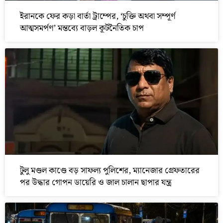
ইরানকে ফের কড়া বার্তা ট্রাম্পের, ‘চুক্তি অথবা সম্পূর্ণ
আত্মসমর্পণ’ মন্তব্যে বাড়ল কূটনৈতিক চাপ
টুলু মণ্ডল কাণ্ডে বড় সাফল্য পুলিশের, ম্যানেজার গ্রেফতারের
পর উদ্ধার গোপন ডায়েরি ও জাল চালান ছাপার যন্ত্র