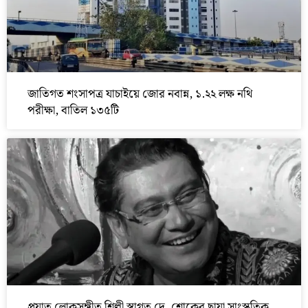
জাতিগত শংসাপত্র যাচাইয়ে জোর নবান্ন, ১.২২ লক্ষ নথি
পরীক্ষা, বাতিল ১৩৫টি
প্রয়াত লোকসঙ্গীত শিল্পী স্বাগত দে, শোকের ছায়া সাংস্কৃতিক