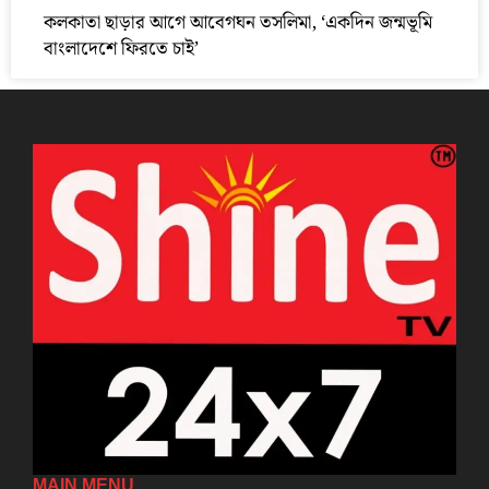
কলকাতা ছাড়ার আগে আবেগঘন তসলিমা, ‘একদিন জন্মভূমি
বাংলাদেশে ফিরতে চাই’
MAIN MENU