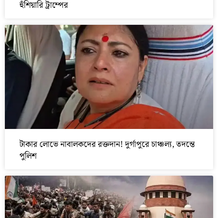
হুঁশিয়ারি ট্রাম্পের
টাকার লোভে নাবালকদের রক্তদান! দুর্গাপুরে চাঞ্চল্য, তদন্তে
পুলিশ