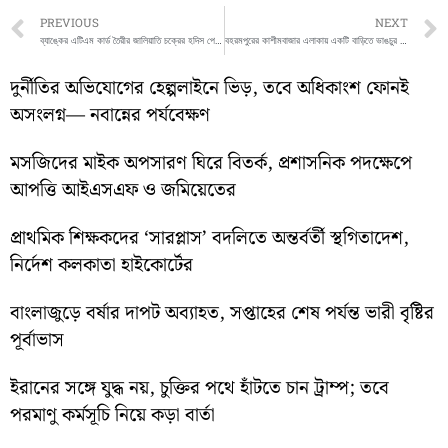
Prev
PREVIOUS
NEXT
ব্যাঙ্কের এটিএম কার্ড তৈরীর জালিয়াতি চক্রের হদিস পেলো মালদার মানিকচক থানার পুলিশ
বহরমপুরের কাশীমবাজার এলাকায় একটি বাড়িতে ভাঙচুর চালাল এলাকার মহিলারা
দুর্নীতির অভিযোগের হেল্পলাইনে ভিড়, তবে অধিকাংশ ফোনই
অসংলগ্ন— নবান্নের পর্যবেক্ষণ
মসজিদের মাইক অপসারণ ঘিরে বিতর্ক, প্রশাসনিক পদক্ষেপে
আপত্তি আইএসএফ ও জমিয়েতের
প্রাথমিক শিক্ষকদের ‘সারপ্লাস’ বদলিতে অন্তর্বর্তী স্থগিতাদেশ,
নির্দেশ কলকাতা হাইকোর্টের
বাংলাজুড়ে বর্ষার দাপট অব্যাহত, সপ্তাহের শেষ পর্যন্ত ভারী বৃষ্টির
পূর্বাভাস
ইরানের সঙ্গে যুদ্ধ নয়, চুক্তির পথে হাঁটতে চান ট্রাম্প; তবে
পরমাণু কর্মসূচি নিয়ে কড়া বার্তা