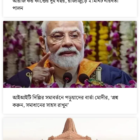
আরজি কর কাণ্ডের দুই বছর, রাজ্যজুড়ে ২ মিনিট নীরবতা
পালন
আইআইটি দিল্লির সমাবর্তনে পড়ুয়াদের বার্তা মোদীর, ‘প্রশ্ন
করুন, সমাধানের সাহস রাখুন’