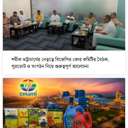
শমীক ভট্টাচার্যের নেতৃত্বে বিজেপির কোর কমিটির বৈঠক,
পুরভোট ও সংগঠন নিয়ে গুরুত্বপূর্ণ আলোচনা