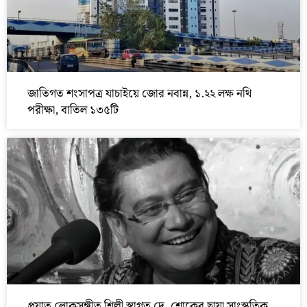
জাতিগত শংসাপত্র যাচাইয়ে জোর নবান্ন, ১.২২ লক্ষ নথি
পরীক্ষা, বাতিল ১৩৫টি
প্রয়াত লোকসঙ্গীত শিল্পী স্বাগত দে, শোকের ছায়া সাংস্কৃতিক