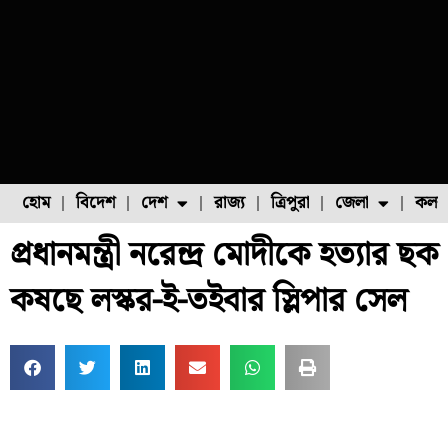
হোম
বিদেশ
দেশ
রাজ্য
ত্রিপুরা
জেলা
কলক
প্রধানমন্ত্রী নরেন্দ্র মোদীকে হত্যার ছক
ফুল চাষ
ফল চাষ
মাছ চাষ
উত্তর ২৪ পরগনা
পোল্ট্রি চাষ
কষছে লস্কর-ই-তইবার স্লিপার সেল