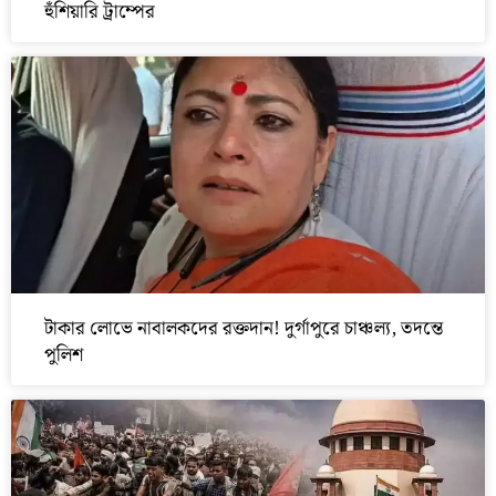
হুঁশিয়ারি ট্রাম্পের
টাকার লোভে নাবালকদের রক্তদান! দুর্গাপুরে চাঞ্চল্য, তদন্তে
পুলিশ