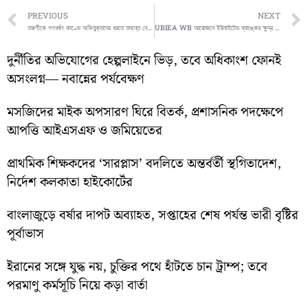
Prev
PREVIOUS
NEXT
তরুণীকে গণধর্ষণ কাণ্ডে অভিযুক্তদের ধরতে তদন্তে নেমেছে নারীপাচার প্রতিরোধ দফতর
UBIEA WB আয়োজনে ইউনাইটেড ব্যাঙ্কের ক্ষুদ্র সঞ্চয় সংগ্রাহক দের নিয়ে সাধারণ সভা
দুর্নীতির অভিযোগের হেল্পলাইনে ভিড়, তবে অধিকাংশ ফোনই
অসংলগ্ন— নবান্নের পর্যবেক্ষণ
মসজিদের মাইক অপসারণ ঘিরে বিতর্ক, প্রশাসনিক পদক্ষেপে
আপত্তি আইএসএফ ও জমিয়েতের
প্রাথমিক শিক্ষকদের ‘সারপ্লাস’ বদলিতে অন্তর্বর্তী স্থগিতাদেশ,
নির্দেশ কলকাতা হাইকোর্টের
বাংলাজুড়ে বর্ষার দাপট অব্যাহত, সপ্তাহের শেষ পর্যন্ত ভারী বৃষ্টির
পূর্বাভাস
ইরানের সঙ্গে যুদ্ধ নয়, চুক্তির পথে হাঁটতে চান ট্রাম্প; তবে
পরমাণু কর্মসূচি নিয়ে কড়া বার্তা