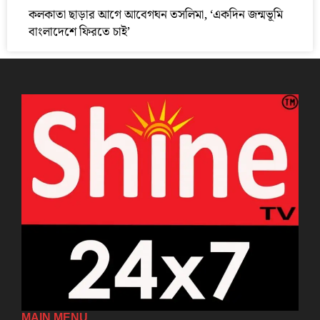
কলকাতা ছাড়ার আগে আবেগঘন তসলিমা, ‘একদিন জন্মভূমি
বাংলাদেশে ফিরতে চাই’
MAIN MENU