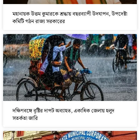
মহানায়ক উত্তম কুমারকে শ্রদ্ধায় বছরব্যাপী উদযাপন, উপদেষ্টা
কমিটি গঠন রাজ্য সরকারের
দক্ষিণবঙ্গে বৃষ্টির দাপট অব্যাহত, একাধিক জেলায় হলুদ
সতর্কতা জারি