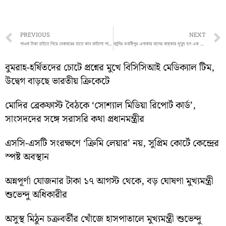
Prev
PREVIOUS
NEXT
পাওনা টাকা চাইতে গিয়ে দেনাদারের হাতে কান কাটলো পাওনাদারের
কান্দির ভবানীপুর এলাকায় বাসের ধাক্কায় মৃত্যু হল এক সাইকেল আরোহীর
বুমরাহ-হর্ষিতদের চোটে প্রশ্নের মুখে বিসিসিআই মেডিক্যাল টিম,
উদ্বেগ বাড়ছে ভারতীয় ক্রিকেটে
মোদির ব্রেকফাস্ট বৈঠকে ‘সোশ্যাল মিডিয়া রিপোর্ট কার্ড’,
সাংসদদের সঙ্গে সরাসরি কথা প্রধানমন্ত্রীর
এসসি-এসটি সংরক্ষণে ‘ক্রিমি লেয়ার’ নয়, সুপ্রিম কোর্টে কেন্দ্রের
স্পষ্ট অবস্থান
অন্নপূর্ণা যোজনার টাকা ১৭ আগস্ট থেকে, বড় ঘোষণা মুখ্যমন্ত্রী
শুভেন্দু অধিকারীর
অসুস্থ মিঠুন চক্রবর্তীর খোঁজে হাসপাতালে মুখ্যমন্ত্রী শুভেন্দু