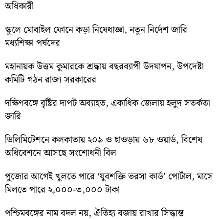
অধিকারী
স্কুলে মোবাইল ফোনে কড়া নিষেধাজ্ঞা, নতুন নির্দেশ জারি
মধ্যশিক্ষা পর্ষদের
মহানায়ক উত্তম কুমারকে শ্রদ্ধায় বছরব্যাপী উদযাপন, উপদেষ্টা
কমিটি গঠন রাজ্য সরকারের
দক্ষিণবঙ্গে বৃষ্টির দাপট অব্যাহত, একাধিক জেলায় হলুদ সতর্কতা
জারি
ডিলিমিটেশনে কলকাতায় ২০৯ ও হাওড়ায় ৬৮ ওয়ার্ড, বিশেষ
অধিবেশনে আসছে সংশোধনী বিল
পুজোর আগেই খুলতে পারে ‘যুবশক্তি ভরসা কার্ড’ পোর্টাল, মাসে
মিলতে পারে ২,০০০-৩,০০০ টাকা
পশ্চিমবঙ্গের নাম বদল নয়, ঐতিহ্য বজায় রাখার সিদ্ধান্ত