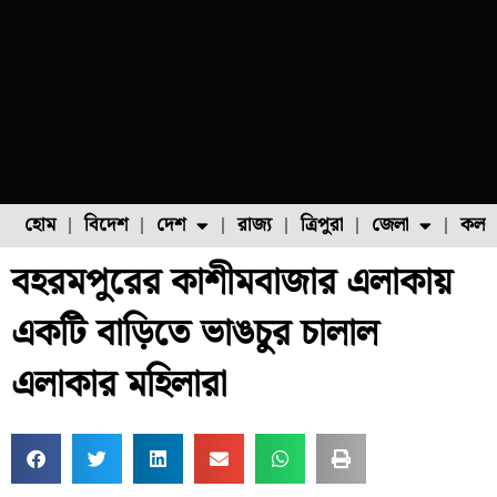
হোম
বিদেশ
দেশ
রাজ্য
ত্রিপুরা
জেলা
কলক
বহরমপুরের কাশীমবাজার এলাকায়
ফুল চাষ
ফল চাষ
মাছ চাষ
উত্তর ২৪ পরগনা
পোল্ট্রি চাষ
একটি বাড়িতে ভাঙচুর চালাল
এলাকার মহিলারা