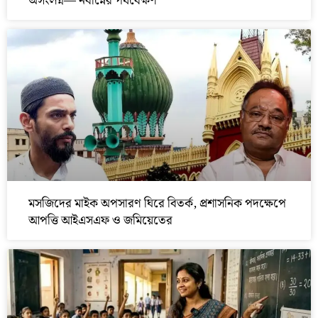
অসংলগ্ন— নবান্নের পর্যবেক্ষণ
মসজিদের মাইক অপসারণ ঘিরে বিতর্ক, প্রশাসনিক পদক্ষেপে
আপত্তি আইএসএফ ও জমিয়েতের