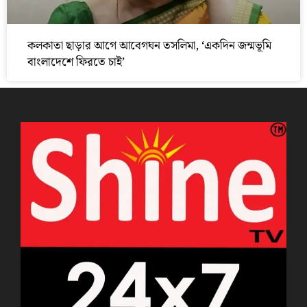
কলকাতা ছাড়ার আগে আবেগঘন তসলিমা, ‘একদিন জন্মভূমি
বাংলাদেশে ফিরতে চাই’