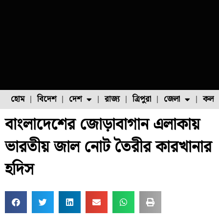
হোম
বিদেশ
দেশ
রাজ্য
ত্রিপুরা
জেলা
কলক
বাংলাদেশের জোড়াবাগান এলাকায়
ফুল চাষ
ফল চাষ
মাছ চাষ
উত্তর ২৪ পরগনা
পোল্ট্রি চাষ
ভারতীয় জাল নোট তৈরীর কারখানার
হদিস