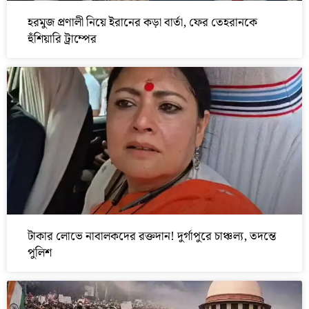
হরমুজ প্রণালী নিয়ে ইরানের কড়া বার্তা, ফের তেহরানকে
হুঁশিয়ারি ট্রাম্পের
টাকার লোভে নাবালকদের রক্তদান! দুর্গাপুরে চাঞ্চল্য, তদন্তে
পুলিশ