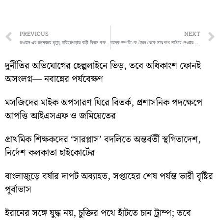
Prev
PREVIOUS
NEXT
জওয়ান এর রহস্যময় মৃত্যু, হরিহরপাড়ার বাড়ী ফিরল কফন বন্দী নিথর দেহ
বয়স্ক দম্পতি কে ট্রেন থেকে মাঝপথে নামিয়ে দেওয়ার অভিযোগ উঠল কর্তব্যরত টিকিট পরীক্ষকদের বিরুদ্ধে
দুর্নীতির অভিযোগের হেল্পলাইনে ভিড়, তবে অধিকাংশ ফোনই
অসংলগ্ন— নবান্নের পর্যবেক্ষণ
মসজিদের মাইক অপসারণ ঘিরে বিতর্ক, প্রশাসনিক পদক্ষেপে
আপত্তি আইএসএফ ও জমিয়েতের
প্রাথমিক শিক্ষকদের ‘সারপ্লাস’ বদলিতে অন্তর্বর্তী স্থগিতাদেশ,
নির্দেশ কলকাতা হাইকোর্টের
বাংলাজুড়ে বর্ষার দাপট অব্যাহত, সপ্তাহের শেষ পর্যন্ত ভারী বৃষ্টির
পূর্বাভাস
ইরানের সঙ্গে যুদ্ধ নয়, চুক্তির পথে হাঁটতে চান ট্রাম্প; তবে