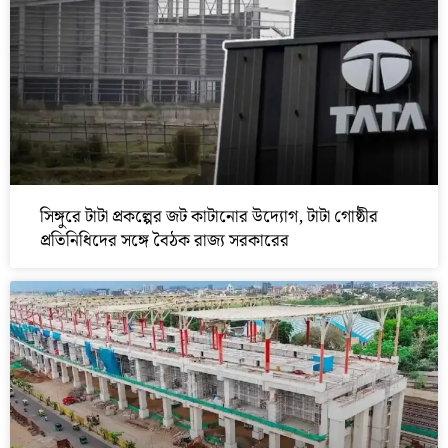
সিঙ্গুরে টাটা প্রকল্পের জট কাটানোর উদ্যোগ, টাটা গোষ্ঠীর
প্রতিনিধিদের সঙ্গে বৈঠক রাজ্য সরকারের